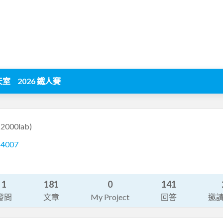
天室
2026 鐵人賽
s2000lab)
14007
1
181
0
141
發問
文章
My Project
回答
邀