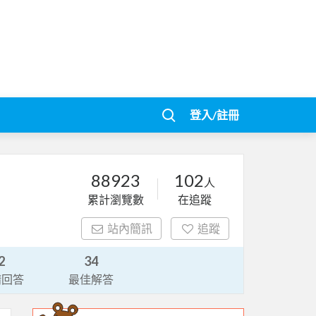
登入/註冊
88923
102
人
累計瀏覽數
在追蹤
站內簡訊
追蹤
2
34
請回答
最佳解答