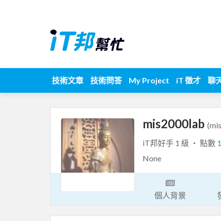
技術文章
技術問答
My Project
iT 徵才
聊
mis2000lab
(mi
iT邦好手 1 級 ‧ 點數
None
個人背景