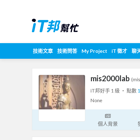
技術文章
技術問答
My Project
iT 徵才
聊
mis2000lab
(mi
iT邦好手 1 級 ‧ 點數
None
個人背景