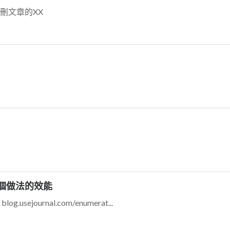
自刪文章的XX
)，兩個做法的效能
ournal.com/enumerat...