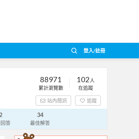
登入/註冊
88971
102
人
累計瀏覽數
在追蹤
站內簡訊
追蹤
2
34
請回答
最佳解答