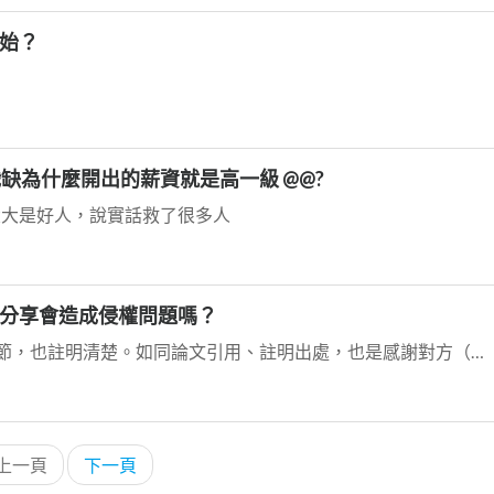
始？
 職缺為什麼開出的薪資就是高一級 @@?
19 大大是好人，說實話救了很多人
分享會造成侵權問題嗎？
基本的禮貌，是把您引用的這本書、作者、章節，也註明清楚。如同論文引用、註明出處，也是感謝對方（原作者...
上一頁
下一頁