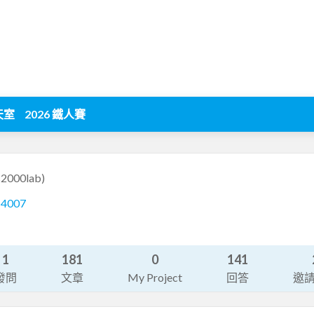
天室
2026 鐵人賽
s2000lab)
14007
1
181
0
141
發問
文章
My Project
回答
邀