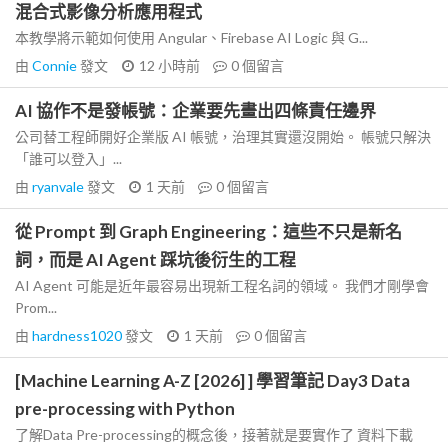
混合式影像分析應用程式
本教學將示範如何使用 Angular、Firebase AI Logic 與 G...
由
Connie
發文
12 小時前
0
個留言
AI 協作不是發帳號：企業要先畫出四條責任邊界
公司替工程師開好企業版 AI 帳號，治理其實還沒開始。 帳號只解決
「誰可以登入」...
由
ryanvale
發文
1 天前
0
個留言
從 Prompt 到 Graph Engineering：這些不只是新名
詞，而是 AI Agent 踩坑後衍生的工程
AI Agent 可能是近年最容易出現新工程名詞的領域。 我們才剛學會
Prom...
由
hardness1020
發文
1 天前
0
個留言
[Machine Learning A-Z [2026] ] 學習筆記 Day3 Data
pre-processing with Python
了解Data Pre-processing的概念後，接著就是要實作了 資料下載