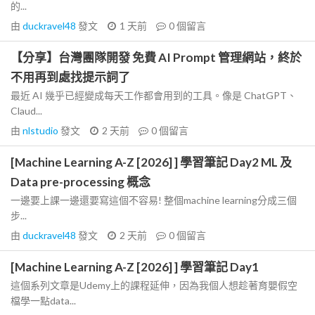
的...
由
duckravel48
發文
1 天前
0
個留言
【分享】台灣團隊開發 免費 AI Prompt 管理網站，終於
不用再到處找提示詞了
最近 AI 幾乎已經變成每天工作都會用到的工具。像是 ChatGPT、
Claud...
由
nlstudio
發文
2 天前
0
個留言
[Machine Learning A-Z [2026] ] 學習筆記 Day2 ML 及
Data pre-processing 概念
一邊要上課一邊還要寫這個不容易! 整個machine learning分成三個
步...
由
duckravel48
發文
2 天前
0
個留言
[Machine Learning A-Z [2026] ] 學習筆記 Day1
這個系列文章是Udemy上的課程延伸，因為我個人想趁著育嬰假空
檔學一點data...