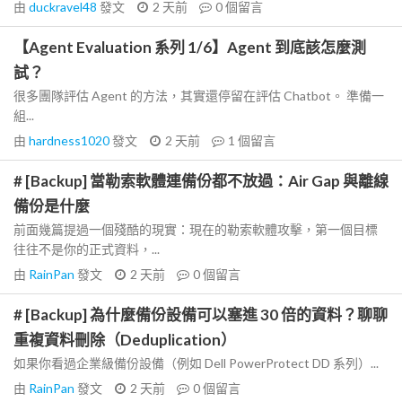
由
duckravel48
發文
2 天前
0
個留言
【Agent Evaluation 系列 1/6】Agent 到底該怎麼測
試？
很多團隊評估 Agent 的方法，其實還停留在評估 Chatbot。 準備一
組...
由
hardness1020
發文
2 天前
1
個留言
# [Backup] 當勒索軟體連備份都不放過：Air Gap 與離線
備份是什麼
前面幾篇提過一個殘酷的現實：現在的勒索軟體攻擊，第一個目標
往往不是你的正式資料，...
由
RainPan
發文
2 天前
0
個留言
# [Backup] 為什麼備份設備可以塞進 30 倍的資料？聊聊
重複資料刪除（Deduplication）
如果你看過企業級備份設備（例如 Dell PowerProtect DD 系列）...
由
RainPan
發文
2 天前
0
個留言