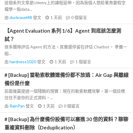
這個系列文章是Udemy上的課程延伸，因為我個人想趁著育嬰假空
檔學一點data...
由
duckravel48
發文
1 天前
0
個留言
【Agent Evaluation 系列 1/6】Agent 到底該怎麼測
試？
很多團隊評估 Agent 的方法，其實還停留在評估 Chatbot。 準備一
組...
由
hardness1020
發文
1 天前
1
個留言
# [Backup] 當勒索軟體連備份都不放過：Air Gap 與離線
備份是什麼
前面幾篇提過一個殘酷的現實：現在的勒索軟體攻擊，第一個目標
往往不是你的正式資料，...
由
RainPan
發文
1 天前
0
個留言
# [Backup] 為什麼備份設備可以塞進 30 倍的資料？聊聊
重複資料刪除（Deduplication）