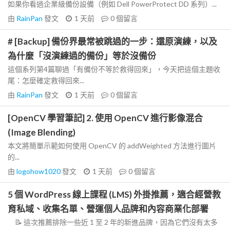
如果你看過企業級備份設備（例如 Dell PowerProtect DD 系列）...
由
RainPan
發文
1 天前
0
個留言
# [Backup] 備份界最常被跳過的一步：還原演練，以及
為什麼「沒演練過的備份」等於沒備份
這個系列第4篇聊過「有備份不等於救得回來」，今天把這個主題收
尾：怎麼確定救得回來...
由
RainPan
發文
1 天前
0
個留言
[OpenCV 學習筆記] 2. 使用 OpenCV 進行影像混合
(Image Blending)
本文將簡單示範如何使用 OpenCV 的 addWeighted 方法進行圖片
的...
由
logohow1020
發文
1 天前
0
個留言
5 個 WordPress 線上課程 (LMS) 外掛推薦，適合經營教
育私域、收集名單、營運個人品牌和內容商業化部署
📝 這次推薦排除一些近 1 至 2 年的新進品牌，因為它們沒有太多