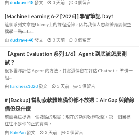
由
duckravel48
發文
3 天前
0
個留言
[Machine Learning A-Z [2026] ] 學習筆記 Day1
這個系列文章是Udemy上的課程延伸，因為我個人想趁著育嬰假空
檔學一點data...
由
duckravel48
發文
3 天前
0
個留言
【Agent Evaluation 系列 1/6】Agent 到底該怎麼測
試？
很多團隊評估 Agent 的方法，其實還停留在評估 Chatbot。 準備一
組...
由
hardness1020
發文
3 天前
1
個留言
# [Backup] 當勒索軟體連備份都不放過：Air Gap 與離線
備份是什麼
前面幾篇提過一個殘酷的現實：現在的勒索軟體攻擊，第一個目標
往往不是你的正式資料，...
由
RainPan
發文
3 天前
0
個留言