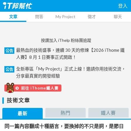
登入
文章
問答
My Project
徵才
聊天
按讚加入 iThelp 粉絲團追蹤
最熱血的技術盛事，連續 30 天的修煉【2026 iThome 鐵
公告
人賽】8 月 1 日賽事正式開啟！
全新專區「My Project」正式上線！邀請你用技術交流，
公告
分享最真實的開發經驗
前往 iThome鐵人賽
技術文章
熱門
鐵人賽
最新
同一篇內容翻成十種語言，要換掉的不只是詞，是節日