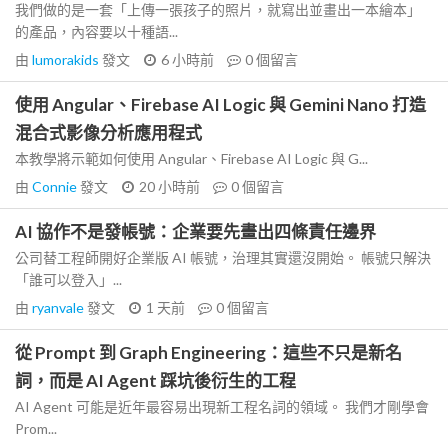
我們做的是一套「上傳一張孩子的照片，就寫出並畫出一本繪本」
的產品，內容要以十種語...
由
lumorakids
發文
6 小時前
0
個留言
使用 Angular、Firebase AI Logic 與 Gemini Nano 打造
混合式影像分析應用程式
本教學將示範如何使用 Angular、Firebase AI Logic 與 G...
由
Connie
發文
20 小時前
0
個留言
AI 協作不是發帳號：企業要先畫出四條責任邊界
公司替工程師開好企業版 AI 帳號，治理其實還沒開始。 帳號只解決
「誰可以登入」...
由
ryanvale
發文
1 天前
0
個留言
從 Prompt 到 Graph Engineering：這些不只是新名
詞，而是 AI Agent 踩坑後衍生的工程
AI Agent 可能是近年最容易出現新工程名詞的領域。 我們才剛學會
Prom...