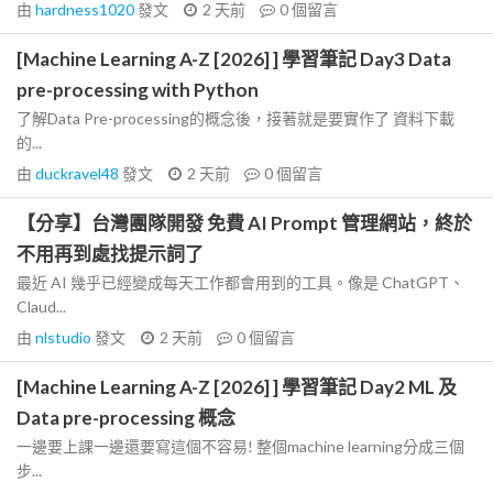
由
hardness1020
發文
2 天前
0
個留言
[Machine Learning A-Z [2026] ] 學習筆記 Day3 Data
pre-processing with Python
了解Data Pre-processing的概念後，接著就是要實作了 資料下載
的...
由
duckravel48
發文
2 天前
0
個留言
【分享】台灣團隊開發 免費 AI Prompt 管理網站，終於
不用再到處找提示詞了
最近 AI 幾乎已經變成每天工作都會用到的工具。像是 ChatGPT、
Claud...
由
nlstudio
發文
2 天前
0
個留言
[Machine Learning A-Z [2026] ] 學習筆記 Day2 ML 及
Data pre-processing 概念
一邊要上課一邊還要寫這個不容易! 整個machine learning分成三個
步...