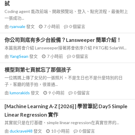
試
Coding agent 能改前端、開啟預覽站、登入、點完流程，最後附上
一張成功...
由
ryanvale
發文
7 小時前
0
個留言
你公司到底有多少台設備？Lansweeper 簡單介紹！
本篇我將會介紹 Lansweeper接著將會依序介紹 PRTG和 SolarWi...
由
YangSean
發文
7 小時前
0
個留言
模型到第七頁就忘了那個孩子
一位媽媽上傳了女兒的一張照片。不是生日也不是什麼特別的日
子，客廳的隨手拍，很普通...
由
lumorakids
發文
9 小時前
0
個留言
[Machine Learning A-Z [2026] ] 學習筆記 Day5 Simple
Linear Regression 實作
其實就只是在打基礎、simple linear regression在真實世界的...
由
duckravel48
發文
10 小時前
0
個留言