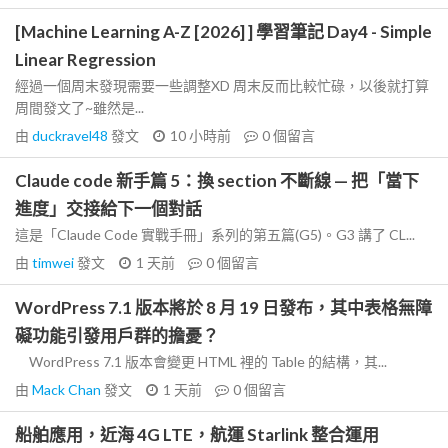
[Machine Learning A-Z [2026] ] 學習筆記 Day4 - Simple
Linear Regression
經過一個周末發現需要一些調整XD 周末反而比較忙碌，以後就打算
周間發文了~雖然是...
由
duckravel48
發文
10 小時前
0
個留言
Claude code 新手篇 5：換 section 不斷線 — 把「當下
進度」交接給下一個對話
這是「Claude Code 實戰手冊」系列的第五篇(G5)。G3 講了 CL...
由
timwei
發文
1 天前
0
個留言
WordPress 7.1 版本將於 8 月 19 日發布，其中表格無障
礙功能引發用戶群的擔憂？
WordPress 7.1 版本會變更 HTML 裡的 Table 的結構，其...
由
Mack Chan
發文
1 天前
0
個留言
船舶應用，近海 4G LTE，航運 Starlink 整合運用