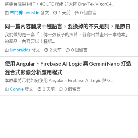
整機台灣製 MIT，4G LTE 模組 非大陸 DrayTek VigorC4...
由
林門神JanusLin
發文
1 天前
0
個留言
同一篇內容翻成十種語言，要換掉的不只是詞，是節日
我們做的是一套「上傳一張孩子的照片，就寫出並畫出一本繪本」
的產品，內容要以十種語...
由
lumorakids
發文
2 天前
0
個留言
使用 Angular、Firebase AI Logic 與 Gemini Nano 打造
混合式影像分析應用程式
本教學將示範如何使用 Angular、Firebase AI Logic 與 G...
由
Connie
發文
2 天前
0
個留言