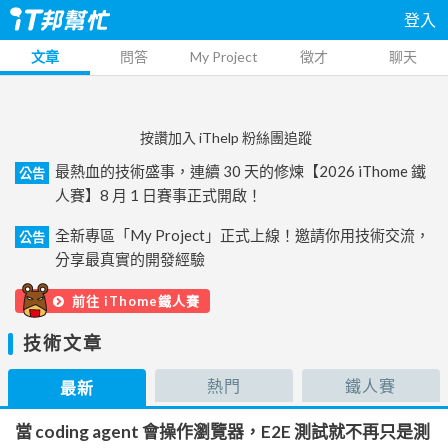
登入
文章
問答
My Project
徵才
聊天
按讚加入 iThelp 粉絲團追蹤
最熱血的技術盛事，連續 30 天的修煉【2026 iThome 鐵
公告
人賽】8 月 1 日賽事正式開啟！
全新專區「My Project」正式上線！邀請你用技術交流，
公告
分享最真實的開發經驗
前往 iThome鐵人賽
技術文章
熱門
鐵人賽
最新
當 coding agent 會操作瀏覽器，E2E 測試就不再只是測