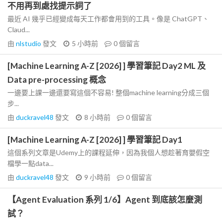
不用再到處找提示詞了
最近 AI 幾乎已經變成每天工作都會用到的工具。像是 ChatGPT、
Claud...
由
nlstudio
發文
5 小時前
0
個留言
[Machine Learning A-Z [2026] ] 學習筆記 Day2 ML 及
Data pre-processing 概念
一邊要上課一邊還要寫這個不容易! 整個machine learning分成三個
步...
由
duckravel48
發文
8 小時前
0
個留言
[Machine Learning A-Z [2026] ] 學習筆記 Day1
這個系列文章是Udemy上的課程延伸，因為我個人想趁著育嬰假空
檔學一點data...
由
duckravel48
發文
9 小時前
0
個留言
【Agent Evaluation 系列 1/6】Agent 到底該怎麼測
試？