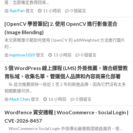
尾：怎麼確定救得回來...
由
RainPan
發文
11 小時前
0
個留言
[OpenCV 學習筆記] 2. 使用 OpenCV 進行影像混合
(Image Blending)
本文將簡單示範如何使用 OpenCV 的 addWeighted 方法進行圖片
的...
由
logohow1020
發文
13 小時前
0
個留言
5 個 WordPress 線上課程 (LMS) 外掛推薦，適合經營教
育私域、收集名單、營運個人品牌和內容商業化部署
📝 這次推薦排除一些近 1 至 2 年的新進品牌，因為它們沒有太多
相關數據可供...
由
Mack Chan
發文
16 小時前
0
個留言
Wordfence 資安通報 | WooCommerce - Social Login |
CVE-2026-8457
WooCommerce Social Login 外掛爆出嚴重驗證繞過漏洞，使...