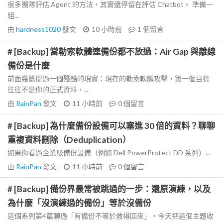
很多團隊評估 Agent 的方法，其實還停留在評估 Chatbot。 準備一
組...
由
hardness1020
發文
10 小時前
1
個留言
# [Backup] 當勒索軟體連備份都不放過：Air Gap 與離線
備份是什麼
前面幾篇提過一個殘酷的現實：現在的勒索軟體攻擊，第一個目標
往往不是你的正式資料，...
由
RainPan
發文
11 小時前
0
個留言
# [Backup] 為什麼備份設備可以塞進 30 倍的資料？聊聊
重複資料刪除（Deduplication）
如果你看過企業級備份設備（例如 Dell PowerProtect DD 系列）...
由
RainPan
發文
11 小時前
0
個留言
# [Backup] 備份界最常被跳過的一步：還原演練，以及
為什麼「沒演練過的備份」等於沒備份
這個系列第4篇聊過「有備份不等於救得回來」，今天把這個主題收