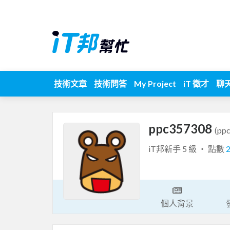
技術文章
技術問答
My Project
iT 徵才
聊
ppc357308
(pp
iT邦新手 5 級 ‧ 點數
個人背景