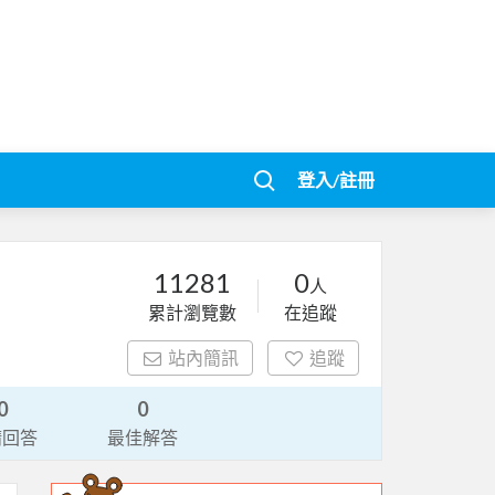
登入/註冊
11281
0
人
累計瀏覽數
在追蹤
站內簡訊
追蹤
0
0
請回答
最佳解答