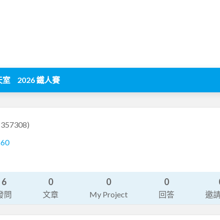
天室
2026 鐵人賽
c357308)
260
6
0
0
0
發問
文章
My Project
回答
邀