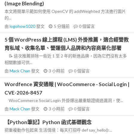
(Image Blending)
本文將簡單示範如何使用 OpenCV 的 addWeighted 方法進行圖片
的...
由
logohow1020
發文
5 分鐘前
0
個留言
5 個 WordPress 線上課程 (LMS) 外掛推薦，適合經營教
育私域、收集名單、營運個人品牌和內容商業化部署
📝 這次推薦排除一些近 1 至 2 年的新進品牌，因為它們沒有太多
相關數據可供...
由
Mack Chan
發文
3 小時前
0
個留言
Wordfence 資安通報 | WooCommerce - Social Login |
CVE-2026-8457
WooCommerce Social Login 外掛爆出嚴重驗證繞過漏洞，使...
由
Mack Chan
發文
3 小時前
0
個留言
【Python筆記】Python 函式基礎觀念
把重複動作包起來 生活情境：每天打招呼 def say_hello():...