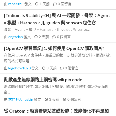
由
reneezhu
發文
1 天前
0
個留言
[Tedium Is Stability-04] 與 AI 一起開發，骨架：Agent
= 模型 + Harness，用 guides 與 sensors 包住它
骨架：Agent = 模型 + Harness，用 guides 與 senso...
由
enjtorian
發文
2 天前
0
個留言
[OpenCV 學習筆記] 1. 如何使用 OpenCV 讀取圖片?
在使用 OpenCV 套件時，最重要的第一步就是讀取資料，而資料來
源的格式可以是...
由
logohow1020
發文
3 天前
0
個留言
亂數產生無線網路上網密碼 wifi pin code
密碼開通有時效性, 如1~3個月 密碼使用後,有時效性, 如1~7天. 同組
密...
由
林門神JanusLin
發文
3 天前
0
個留言
從 Oratomic 融資看網站基礎設施：效能優化不再是加