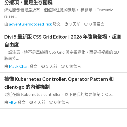
分選項，而是生存關鍵
網站開發領域最近有一個值得注意的進展。 標題是「Oratomic
raises...
由
adventurernotdead_rick
發文
3 天前
0
個留言
Divi 5 最新版 CSS Grid Editor | 2026 年強勢登場，超高
自由度
請注意，這不是單純把 CSS Grid 設定視覺化，而是把複雜的 2D
版面控...
由
Mack Chan
發文
3 天前
0
個留言
搞懂 Kubernetes Controller, Operator Pattern 和
client-go 的內部機制
最近在讀 Kubernetes controller，以下是我的摘要筆記： Op...
由
yltw
發文
4 天前
0
個留言