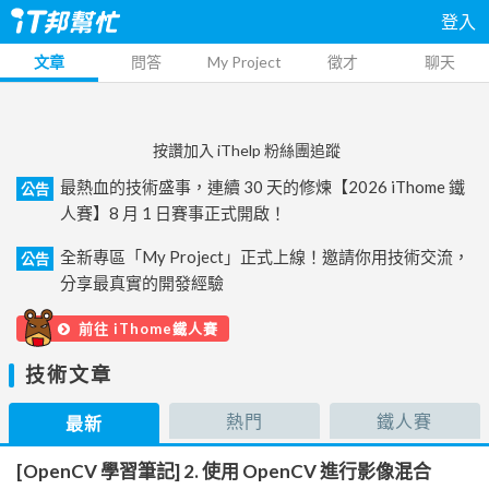
登入
文章
問答
My Project
徵才
聊天
按讚加入 iThelp 粉絲團追蹤
最熱血的技術盛事，連續 30 天的修煉【2026 iThome 鐵
公告
人賽】8 月 1 日賽事正式開啟！
全新專區「My Project」正式上線！邀請你用技術交流，
公告
分享最真實的開發經驗
前往 iThome鐵人賽
技術文章
熱門
鐵人賽
最新
[OpenCV 學習筆記] 2. 使用 OpenCV 進行影像混合