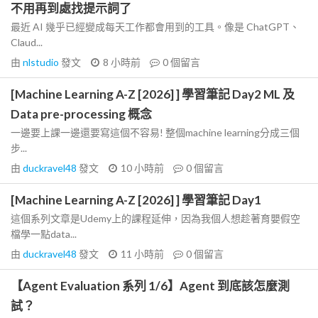
不用再到處找提示詞了
最近 AI 幾乎已經變成每天工作都會用到的工具。像是 ChatGPT、
Claud...
由
nlstudio
發文
8 小時前
0
個留言
[Machine Learning A-Z [2026] ] 學習筆記 Day2 ML 及
Data pre-processing 概念
一邊要上課一邊還要寫這個不容易! 整個machine learning分成三個
步...
由
duckravel48
發文
10 小時前
0
個留言
[Machine Learning A-Z [2026] ] 學習筆記 Day1
這個系列文章是Udemy上的課程延伸，因為我個人想趁著育嬰假空
檔學一點data...
由
duckravel48
發文
11 小時前
0
個留言
【Agent Evaluation 系列 1/6】Agent 到底該怎麼測
試？