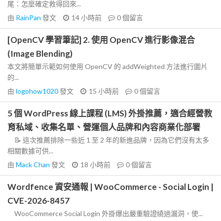
尾：怎麼確定救得回來...
由
RainPan
發文
14 小時前
0
個留言
[OpenCV 學習筆記] 2. 使用 OpenCV 進行影像混合
(Image Blending)
本文將簡單示範如何使用 OpenCV 的 addWeighted 方法進行圖片
的...
由
logohow1020
發文
15 小時前
0
個留言
5 個 WordPress 線上課程 (LMS) 外掛推薦，適合經營教
育私域、收集名單、營運個人品牌和內容商業化部署
📝 這次推薦排除一些近 1 至 2 年的新進品牌，因為它們沒有太多
相關數據可供...
由
Mack Chan
發文
18 小時前
0
個留言
Wordfence 資安通報 | WooCommerce - Social Login |
CVE-2026-8457
WooCommerce Social Login 外掛爆出嚴重驗證繞過漏洞，使...