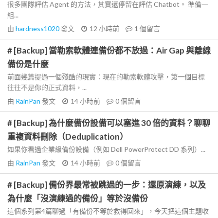
很多團隊評估 Agent 的方法，其實還停留在評估 Chatbot。 準備一
組...
由
hardness1020
發文
12 小時前
1
個留言
# [Backup] 當勒索軟體連備份都不放過：Air Gap 與離線
備份是什麼
前面幾篇提過一個殘酷的現實：現在的勒索軟體攻擊，第一個目標
往往不是你的正式資料，...
由
RainPan
發文
14 小時前
0
個留言
# [Backup] 為什麼備份設備可以塞進 30 倍的資料？聊聊
重複資料刪除（Deduplication）
如果你看過企業級備份設備（例如 Dell PowerProtect DD 系列）...
由
RainPan
發文
14 小時前
0
個留言
# [Backup] 備份界最常被跳過的一步：還原演練，以及
為什麼「沒演練過的備份」等於沒備份
這個系列第4篇聊過「有備份不等於救得回來」，今天把這個主題收