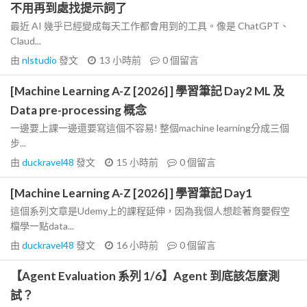
不用再到處找提示詞了
最近 AI 幾乎已經變成每天工作都會用到的工具。像是 ChatGPT、
Claud...
由
nlstudio
發文
13 小時前
0
個留言
[Machine Learning A-Z [2026] ] 學習筆記 Day2 ML 及
Data pre-processing 概念
一邊要上課一邊還要寫這個不容易! 整個machine learning分成三個
步...
由
duckravel48
發文
15 小時前
0
個留言
[Machine Learning A-Z [2026] ] 學習筆記 Day1
這個系列文章是Udemy上的課程延伸，因為我個人想趁著育嬰假空
檔學一點data...
由
duckravel48
發文
16 小時前
0
個留言
【Agent Evaluation 系列 1/6】Agent 到底該怎麼測
試？