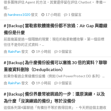
很多團隊評估 Agent 的方法，其實還停留在評估 Chatbot。 準備一
組...
由
hardness1020
發文
17 小時前
1
個留言
# [Backup] 當勒索軟體連備份都不放過：Air Gap 與離線
備份是什麼
前面幾篇提過一個殘酷的現實：現在的勒索軟體攻擊，第一個目標
往往不是你的正式資料，...
由
RainPan
發文
19 小時前
0
個留言
# [Backup] 為什麼備份設備可以塞進 30 倍的資料？聊聊
重複資料刪除（Deduplication）
如果你看過企業級備份設備（例如 Dell PowerProtect DD 系列）...
由
RainPan
發文
19 小時前
0
個留言
# [Backup] 備份界最常被跳過的一步：還原演練，以及
為什麼「沒演練過的備份」等於沒備份
這個系列第4篇聊過「有備份不等於救得回來」，今天把這個主題收