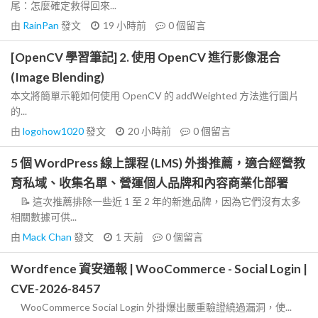
尾：怎麼確定救得回來...
由
RainPan
發文
19 小時前
0
個留言
[OpenCV 學習筆記] 2. 使用 OpenCV 進行影像混合
(Image Blending)
本文將簡單示範如何使用 OpenCV 的 addWeighted 方法進行圖片
的...
由
logohow1020
發文
20 小時前
0
個留言
5 個 WordPress 線上課程 (LMS) 外掛推薦，適合經營教
育私域、收集名單、營運個人品牌和內容商業化部署
📝 這次推薦排除一些近 1 至 2 年的新進品牌，因為它們沒有太多
相關數據可供...
由
Mack Chan
發文
1 天前
0
個留言
Wordfence 資安通報 | WooCommerce - Social Login |
CVE-2026-8457
WooCommerce Social Login 外掛爆出嚴重驗證繞過漏洞，使...