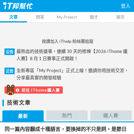
登入
文章
問答
My Project
徵才
聊天
按讚加入 iThelp 粉絲團追蹤
最熱血的技術盛事，連續 30 天的修煉【2026 iThome 鐵
公告
人賽】8 月 1 日賽事正式開啟！
全新專區「My Project」正式上線！邀請你用技術交流，
公告
分享最真實的開發經驗
前往 iThome鐵人賽
技術文章
熱門
鐵人賽
最新
同一篇內容翻成十種語言，要換掉的不只是詞，是節日