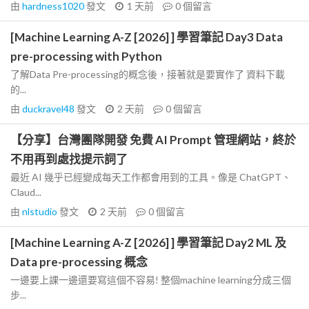
由
hardness1020
發文
1 天前
0
個留言
[Machine Learning A-Z [2026] ] 學習筆記 Day3 Data
pre-processing with Python
了解Data Pre-processing的概念後，接著就是要實作了 資料下載
的...
由
duckravel48
發文
2 天前
0
個留言
【分享】台灣團隊開發 免費 AI Prompt 管理網站，終於
不用再到處找提示詞了
最近 AI 幾乎已經變成每天工作都會用到的工具。像是 ChatGPT、
Claud...
由
nlstudio
發文
2 天前
0
個留言
[Machine Learning A-Z [2026] ] 學習筆記 Day2 ML 及
Data pre-processing 概念
一邊要上課一邊還要寫這個不容易! 整個machine learning分成三個
步...