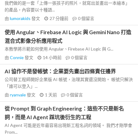
我們做的是一套「上傳一張孩子的照片，就寫出並畫出一本繪本」
的產品，內容要以十種語...
由
lumorakids
發文
27 分鐘前
0
個留言
使用 Angular、Firebase AI Logic 與 Gemini Nano 打造
混合式影像分析應用程式
本教學將示範如何使用 Angular、Firebase AI Logic 與 G...
由
Connie
發文
14 小時前
0
個留言
AI 協作不是發帳號：企業要先畫出四條責任邊界
公司替工程師開好企業版 AI 帳號，治理其實還沒開始。 帳號只解決
「誰可以登入」...
由
ryanvale
發文
1 天前
0
個留言
從 Prompt 到 Graph Engineering：這些不只是新名
詞，而是 AI Agent 踩坑後衍生的工程
AI Agent 可能是近年最容易出現新工程名詞的領域。 我們才剛學會
Prom...