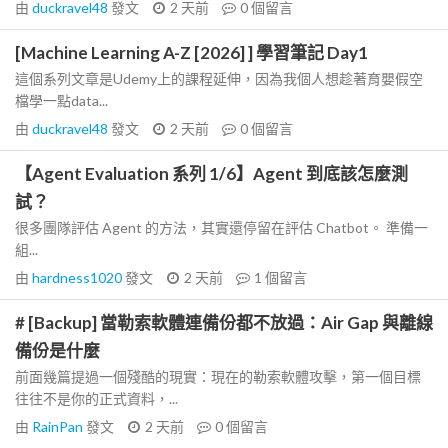
由
duckravel48
發文
2 天前
0
個留言
[Machine Learning A-Z [2026] ] 學習筆記 Day1
這個系列文章是Udemy上的課程延伸，因為我個人想趁著育嬰假空
檔學一點data...
由
duckravel48
發文
2 天前
0
個留言
【Agent Evaluation 系列 1/6】Agent 到底該怎麼測
試？
很多團隊評估 Agent 的方法，其實還停留在評估 Chatbot。 準備一
組...
由
hardness1020
發文
2 天前
1
個留言
# [Backup] 當勒索軟體連備份都不放過：Air Gap 與離線
備份是什麼
前面幾篇提過一個殘酷的現實：現在的勒索軟體攻擊，第一個目標
往往不是你的正式資料，...
由
RainPan
發文
2 天前
0
個留言