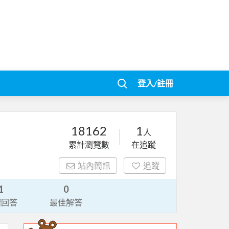
登入/註冊
18162
1
人
累計瀏覽數
在追蹤
站內簡訊
追蹤
1
0
請回答
最佳解答