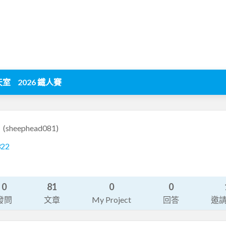
天室
2026 鐵人賽
1
(sheephead081)
322
0
81
0
0
發問
文章
My Project
回答
邀