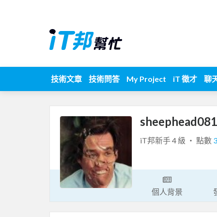
技術文章
技術問答
My Project
iT 徵才
聊
sheephead08
iT邦新手 4 級 ‧ 點數
個人背景