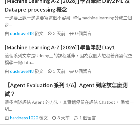
[Machine Learning A-Z [2026] ] 學習筆記 Day2 ML 及
Data pre-processing 概念
一邊要上課一邊還要寫這個不容易! 整個machine learning分成三個
步...
由
duckravel48
發文
3 天前
0
個留言
[Machine Learning A-Z [2026] ] 學習筆記 Day1
這個系列文章是Udemy上的課程延伸，因為我個人想趁著育嬰假空
檔學一點data...
由
duckravel48
發文
3 天前
0
個留言
【Agent Evaluation 系列 1/6】Agent 到底該怎麼測
試？
很多團隊評估 Agent 的方法，其實還停留在評估 Chatbot。 準備一
組...
由
hardness1020
發文
3 天前
1
個留言