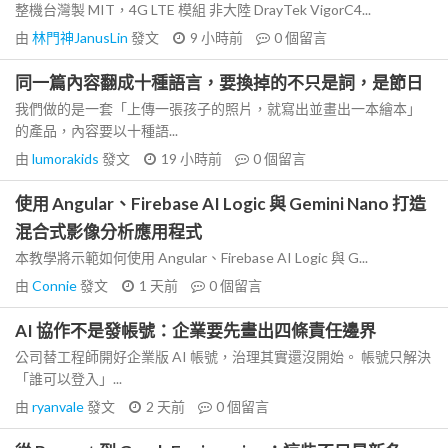
整機台灣製 MIT，4G LTE 模組 非大陸 DrayTek VigorC4...
由
林門神JanusLin
發文
9 小時前
0
個留言
同一篇內容翻成十種語言，要換掉的不只是詞，是節日
我們做的是一套「上傳一張孩子的照片，就寫出並畫出一本繪本」
的產品，內容要以十種語...
由
lumorakids
發文
19 小時前
0
個留言
使用 Angular、Firebase AI Logic 與 Gemini Nano 打造
混合式影像分析應用程式
本教學將示範如何使用 Angular、Firebase AI Logic 與 G...
由
Connie
發文
1 天前
0
個留言
AI 協作不是發帳號：企業要先畫出四條責任邊界
公司替工程師開好企業版 AI 帳號，治理其實還沒開始。 帳號只解決
「誰可以登入」...
由
ryanvale
發文
2 天前
0
個留言