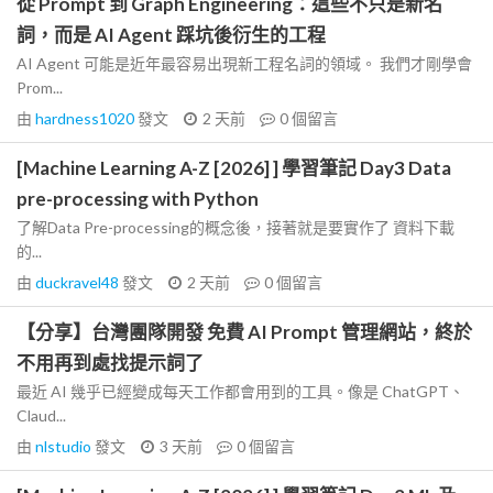
從 Prompt 到 Graph Engineering：這些不只是新名
詞，而是 AI Agent 踩坑後衍生的工程
AI Agent 可能是近年最容易出現新工程名詞的領域。 我們才剛學會
Prom...
由
hardness1020
發文
2 天前
0
個留言
[Machine Learning A-Z [2026] ] 學習筆記 Day3 Data
pre-processing with Python
了解Data Pre-processing的概念後，接著就是要實作了 資料下載
的...
由
duckravel48
發文
2 天前
0
個留言
【分享】台灣團隊開發 免費 AI Prompt 管理網站，終於
不用再到處找提示詞了
最近 AI 幾乎已經變成每天工作都會用到的工具。像是 ChatGPT、
Claud...
由
nlstudio
發文
3 天前
0
個留言