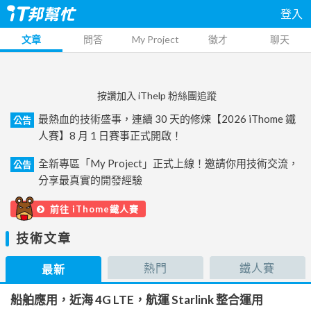
登入
文章
問答
My Project
徵才
聊天
按讚加入 iThelp 粉絲團追蹤
最熱血的技術盛事，連續 30 天的修煉【2026 iThome 鐵
公告
人賽】8 月 1 日賽事正式開啟！
全新專區「My Project」正式上線！邀請你用技術交流，
公告
分享最真實的開發經驗
前往 iThome鐵人賽
技術文章
熱門
鐵人賽
最新
船舶應用，近海 4G LTE，航運 Starlink 整合運用