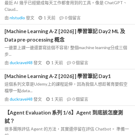
最近 AI 幾乎已經變成每天工作都會用到的工具。像是 ChatGPT、
Claud...
由
nlstudio
發文
1 天前
0
個留言
[Machine Learning A-Z [2026] ] 學習筆記 Day2 ML 及
Data pre-processing 概念
一邊要上課一邊還要寫這個不容易! 整個machine learning分成三個
步...
由
duckravel48
發文
1 天前
0
個留言
[Machine Learning A-Z [2026] ] 學習筆記 Day1
這個系列文章是Udemy上的課程延伸，因為我個人想趁著育嬰假空
檔學一點data...
由
duckravel48
發文
1 天前
0
個留言
【Agent Evaluation 系列 1/6】Agent 到底該怎麼測
試？
很多團隊評估 Agent 的方法，其實還停留在評估 Chatbot。 準備一