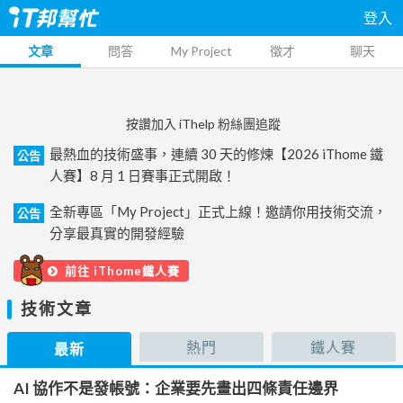
登入
文章
問答
My Project
徵才
聊天
按讚加入 iThelp 粉絲團追蹤
最熱血的技術盛事，連續 30 天的修煉【2026 iThome 鐵
公告
人賽】8 月 1 日賽事正式開啟！
全新專區「My Project」正式上線！邀請你用技術交流，
公告
分享最真實的開發經驗
前往 iThome鐵人賽
技術文章
熱門
鐵人賽
最新
AI 協作不是發帳號：企業要先畫出四條責任邊界