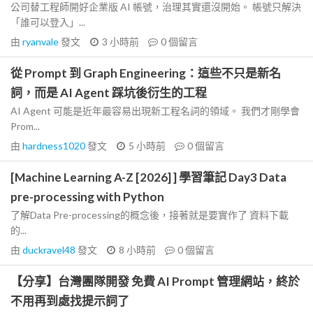
公司替工程師開好企業版 AI 帳號，治理其實還沒開始。 帳號只解決
「誰可以登入」...
由
ryanvale
發文
3 小時前
0
個留言
從 Prompt 到 Graph Engineering：這些不只是新名
詞，而是 AI Agent 踩坑後衍生的工程
AI Agent 可能是近年最容易出現新工程名詞的領域。 我們才剛學會
Prom...
由
hardness1020
發文
5 小時前
0
個留言
[Machine Learning A-Z [2026] ] 學習筆記 Day3 Data
pre-processing with Python
了解Data Pre-processing的概念後，接著就是要實作了 資料下載
的...
由
duckravel48
發文
8 小時前
0
個留言
【分享】台灣團隊開發 免費 AI Prompt 管理網站，終於
不用再到處找提示詞了