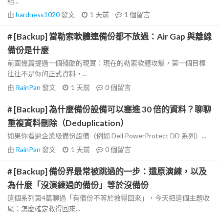
組...
由
hardness1020
發文
1 天前
1
個留言
# [Backup] 當勒索軟體連備份都不放過：Air Gap 與離線
備份是什麼
前面幾篇提過一個殘酷的現實：現在的勒索軟體攻擊，第一個目標
往往不是你的正式資料，...
由
RainPan
發文
1 天前
0
個留言
# [Backup] 為什麼備份設備可以塞進 30 倍的資料？聊聊
重複資料刪除（Deduplication）
如果你看過企業級備份設備（例如 Dell PowerProtect DD 系列）...
由
RainPan
發文
1 天前
0
個留言
# [Backup] 備份界最常被跳過的一步：還原演練，以及
為什麼「沒演練過的備份」等於沒備份
這個系列第4篇聊過「有備份不等於救得回來」，今天把這個主題收
尾：怎麼確定救得回來...