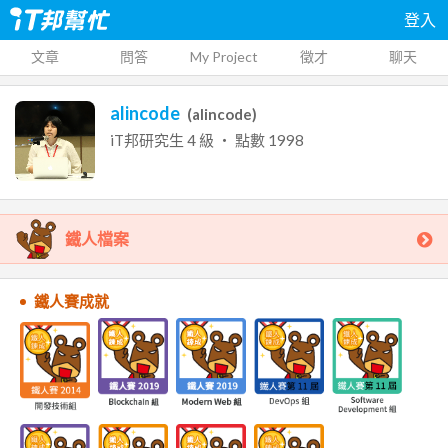
登入
文章
問答
My Project
徵才
聊天
alincode
(
alincode
)
iT邦研究生
4
級 ‧ 點數
1998
鐵人檔案
鐵人賽成就