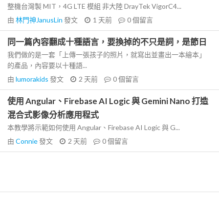
整機台灣製 MIT，4G LTE 模組 非大陸 DrayTek VigorC4...
由
林門神JanusLin
發文
1 天前
0
個留言
同一篇內容翻成十種語言，要換掉的不只是詞，是節日
我們做的是一套「上傳一張孩子的照片，就寫出並畫出一本繪本」
的產品，內容要以十種語...
由
lumorakids
發文
2 天前
0
個留言
使用 Angular、Firebase AI Logic 與 Gemini Nano 打造
混合式影像分析應用程式
本教學將示範如何使用 Angular、Firebase AI Logic 與 G...
由
Connie
發文
2 天前
0
個留言