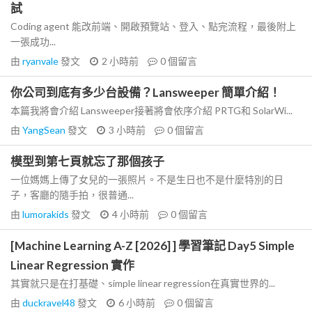
試
Coding agent 能改前端、開啟預覽站、登入、點完流程，最後附上
一張成功...
由
ryanvale
發文
2 小時前
0
個留言
你公司到底有多少台設備？Lansweeper 簡單介紹！
本篇我將會介紹 Lansweeper接著將會依序介紹 PRTG和 SolarWi...
由
YangSean
發文
3 小時前
0
個留言
模型到第七頁就忘了那個孩子
一位媽媽上傳了女兒的一張照片。不是生日也不是什麼特別的日
子，客廳的隨手拍，很普通...
由
lumorakids
發文
4 小時前
0
個留言
[Machine Learning A-Z [2026] ] 學習筆記 Day5 Simple
Linear Regression 實作
其實就只是在打基礎、simple linear regression在真實世界的...
由
duckravel48
發文
6 小時前
0
個留言