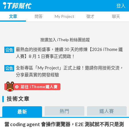
登入
文章
問答
My Project
徵才
聊天
按讚加入 iThelp 粉絲團追蹤
最熱血的技術盛事，連續 30 天的修煉【2026 iThome 鐵
公告
人賽】8 月 1 日賽事正式開啟！
全新專區「My Project」正式上線！邀請你用技術交流，
公告
分享最真實的開發經驗
前往 iThome鐵人賽
技術文章
熱門
鐵人賽
最新
當 coding agent 會操作瀏覽器，E2E 測試就不再只是測