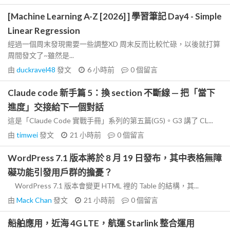
[Machine Learning A-Z [2026] ] 學習筆記 Day4 - Simple
Linear Regression
經過一個周末發現需要一些調整XD 周末反而比較忙碌，以後就打算
周間發文了~雖然是...
由
duckravel48
發文
6 小時前
0
個留言
Claude code 新手篇 5：換 section 不斷線 — 把「當下
進度」交接給下一個對話
這是「Claude Code 實戰手冊」系列的第五篇(G5)。G3 講了 CL...
由
timwei
發文
21 小時前
0
個留言
WordPress 7.1 版本將於 8 月 19 日發布，其中表格無障
礙功能引發用戶群的擔憂？
WordPress 7.1 版本會變更 HTML 裡的 Table 的結構，其...
由
Mack Chan
發文
21 小時前
0
個留言
船舶應用，近海 4G LTE，航運 Starlink 整合運用