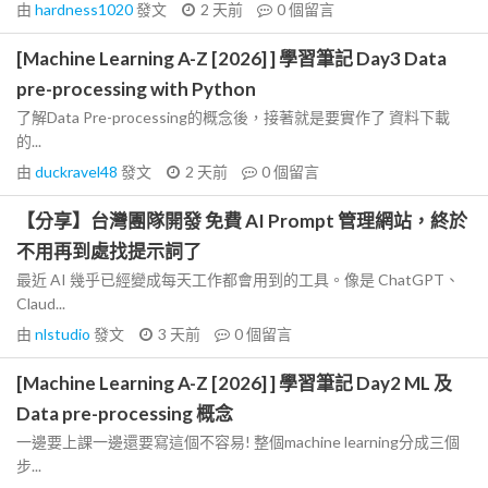
由
hardness1020
發文
2 天前
0
個留言
[Machine Learning A-Z [2026] ] 學習筆記 Day3 Data
pre-processing with Python
了解Data Pre-processing的概念後，接著就是要實作了 資料下載
的...
由
duckravel48
發文
2 天前
0
個留言
【分享】台灣團隊開發 免費 AI Prompt 管理網站，終於
不用再到處找提示詞了
最近 AI 幾乎已經變成每天工作都會用到的工具。像是 ChatGPT、
Claud...
由
nlstudio
發文
3 天前
0
個留言
[Machine Learning A-Z [2026] ] 學習筆記 Day2 ML 及
Data pre-processing 概念
一邊要上課一邊還要寫這個不容易! 整個machine learning分成三個
步...