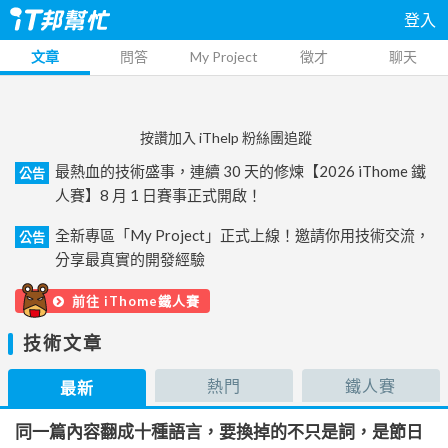
登入
文章
問答
My Project
徵才
聊天
按讚加入 iThelp 粉絲團追蹤
最熱血的技術盛事，連續 30 天的修煉【2026 iThome 鐵
公告
人賽】8 月 1 日賽事正式開啟！
全新專區「My Project」正式上線！邀請你用技術交流，
公告
分享最真實的開發經驗
前往 iThome鐵人賽
技術文章
熱門
鐵人賽
最新
同一篇內容翻成十種語言，要換掉的不只是詞，是節日