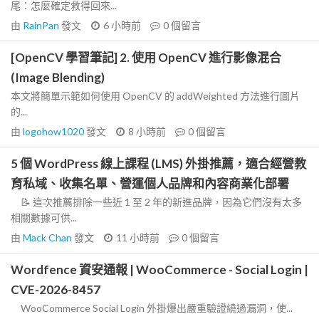
尾：怎麼確定救得回來...
由
RainPan
發文
6 小時前
0
個留言
[OpenCV 學習筆記] 2. 使用 OpenCV 進行影像混合
(Image Blending)
本文將簡單示範如何使用 OpenCV 的 addWeighted 方法進行圖片
的...
由
logohow1020
發文
8 小時前
0
個留言
5 個 WordPress 線上課程 (LMS) 外掛推薦，適合經營教
育私域、收集名單、營運個人品牌和內容商業化部署
📝 這次推薦排除一些近 1 至 2 年的新進品牌，因為它們沒有太多
相關數據可供...
由
Mack Chan
發文
11 小時前
0
個留言
Wordfence 資安通報 | WooCommerce - Social Login |
CVE-2026-8457
WooCommerce Social Login 外掛爆出嚴重驗證繞過漏洞，使...