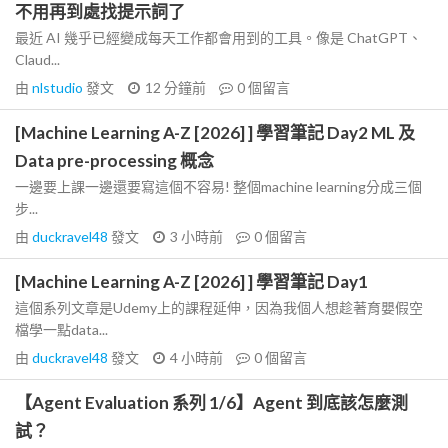
不用再到處找提示詞了
最近 AI 幾乎已經變成每天工作都會用到的工具。像是 ChatGPT、
Claud...
由
nlstudio
發文
12 分鐘前
0
個留言
[Machine Learning A-Z [2026] ] 學習筆記 Day2 ML 及
Data pre-processing 概念
一邊要上課一邊還要寫這個不容易! 整個machine learning分成三個
步...
由
duckravel48
發文
3 小時前
0
個留言
[Machine Learning A-Z [2026] ] 學習筆記 Day1
這個系列文章是Udemy上的課程延伸，因為我個人想趁著育嬰假空
檔學一點data...
由
duckravel48
發文
4 小時前
0
個留言
【Agent Evaluation 系列 1/6】Agent 到底該怎麼測
試？