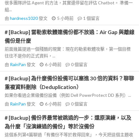
很多團隊評估 Agent 的方法，其實還停留在評估 Chatbot。 準備一
組...
由
hardness1020
發文
5 小時前
1
個留言
# [Backup] 當勒索軟體連備份都不放過：Air Gap 與離線
備份是什麼
前面幾篇提過一個殘酷的現實：現在的勒索軟體攻擊，第一個目標
往往不是你的正式資料，...
由
RainPan
發文
6 小時前
0
個留言
# [Backup] 為什麼備份設備可以塞進 30 倍的資料？聊聊
重複資料刪除（Deduplication）
如果你看過企業級備份設備（例如 Dell PowerProtect DD 系列）...
由
RainPan
發文
6 小時前
0
個留言
# [Backup] 備份界最常被跳過的一步：還原演練，以及
為什麼「沒演練過的備份」等於沒備份
這個系列第4篇聊過「有備份不等於救得回來」，今天把這個主題收