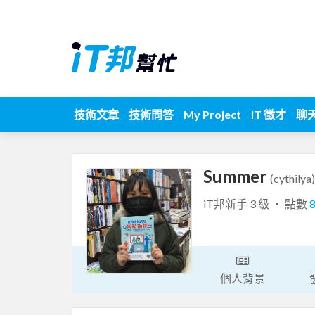
技術文章
技術問答
My Project
iT 徵才
聊
Summer
(cythilya)
iT邦新手 3 級 ‧ 點數
個人背景