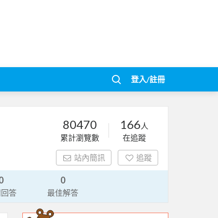
登入/註冊
80470
166
人
累計瀏覽數
在追蹤
站內簡訊
追蹤
0
0
請回答
最佳解答