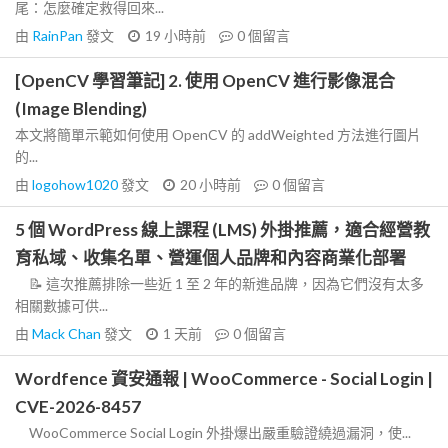
尾：怎麼確定救得回來...
由
RainPan
發文
19 小時前
0
個留言
[OpenCV 學習筆記] 2. 使用 OpenCV 進行影像混合
(Image Blending)
本文將簡單示範如何使用 OpenCV 的 addWeighted 方法進行圖片
的...
由
logohow1020
發文
20 小時前
0
個留言
5 個 WordPress 線上課程 (LMS) 外掛推薦，適合經營教
育私域、收集名單、營運個人品牌和內容商業化部署
📝 這次推薦排除一些近 1 至 2 年的新進品牌，因為它們沒有太多
相關數據可供...
由
Mack Chan
發文
1 天前
0
個留言
Wordfence 資安通報 | WooCommerce - Social Login |
CVE-2026-8457
WooCommerce Social Login 外掛爆出嚴重驗證繞過漏洞，使...