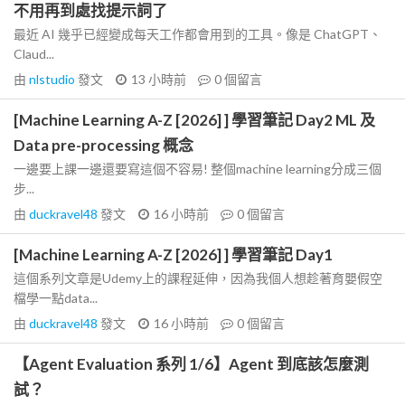
不用再到處找提示詞了
最近 AI 幾乎已經變成每天工作都會用到的工具。像是 ChatGPT、
Claud...
由
nlstudio
發文
13 小時前
0
個留言
[Machine Learning A-Z [2026] ] 學習筆記 Day2 ML 及
Data pre-processing 概念
一邊要上課一邊還要寫這個不容易! 整個machine learning分成三個
步...
由
duckravel48
發文
16 小時前
0
個留言
[Machine Learning A-Z [2026] ] 學習筆記 Day1
這個系列文章是Udemy上的課程延伸，因為我個人想趁著育嬰假空
檔學一點data...
由
duckravel48
發文
16 小時前
0
個留言
【Agent Evaluation 系列 1/6】Agent 到底該怎麼測
試？