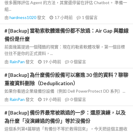
很多團隊評估 Agent 的方法，其實還停留在評估 Chatbot。 準備一
組...
由
hardness1020
發文
17 小時前
1
個留言
# [Backup] 當勒索軟體連備份都不放過：Air Gap 與離線
備份是什麼
前面幾篇提過一個殘酷的現實：現在的勒索軟體攻擊，第一個目標
往往不是你的正式資料，...
由
RainPan
發文
19 小時前
0
個留言
# [Backup] 為什麼備份設備可以塞進 30 倍的資料？聊聊
重複資料刪除（Deduplication）
如果你看過企業級備份設備（例如 Dell PowerProtect DD 系列）...
由
RainPan
發文
19 小時前
0
個留言
# [Backup] 備份界最常被跳過的一步：還原演練，以及
為什麼「沒演練過的備份」等於沒備份
這個系列第4篇聊過「有備份不等於救得回來」，今天把這個主題收