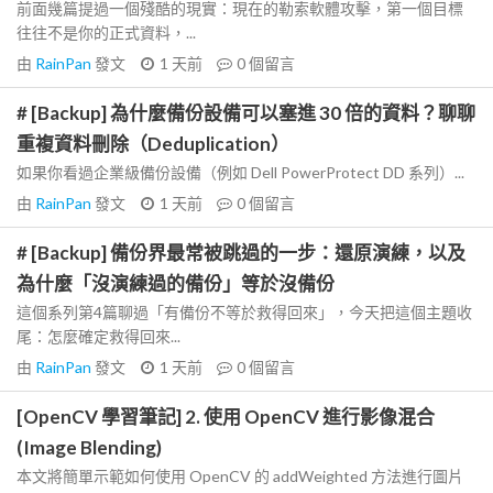
前面幾篇提過一個殘酷的現實：現在的勒索軟體攻擊，第一個目標
往往不是你的正式資料，...
由
RainPan
發文
1 天前
0
個留言
# [Backup] 為什麼備份設備可以塞進 30 倍的資料？聊聊
重複資料刪除（Deduplication）
如果你看過企業級備份設備（例如 Dell PowerProtect DD 系列）...
由
RainPan
發文
1 天前
0
個留言
# [Backup] 備份界最常被跳過的一步：還原演練，以及
為什麼「沒演練過的備份」等於沒備份
這個系列第4篇聊過「有備份不等於救得回來」，今天把這個主題收
尾：怎麼確定救得回來...
由
RainPan
發文
1 天前
0
個留言
[OpenCV 學習筆記] 2. 使用 OpenCV 進行影像混合
(Image Blending)
本文將簡單示範如何使用 OpenCV 的 addWeighted 方法進行圖片