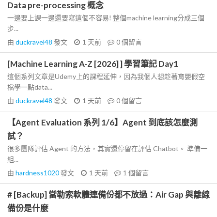
Data pre-processing 概念
一邊要上課一邊還要寫這個不容易! 整個machine learning分成三個
步...
由
duckravel48
發文
1 天前
0
個留言
[Machine Learning A-Z [2026] ] 學習筆記 Day1
這個系列文章是Udemy上的課程延伸，因為我個人想趁著育嬰假空
檔學一點data...
由
duckravel48
發文
1 天前
0
個留言
【Agent Evaluation 系列 1/6】Agent 到底該怎麼測
試？
很多團隊評估 Agent 的方法，其實還停留在評估 Chatbot。 準備一
組...
由
hardness1020
發文
1 天前
1
個留言
# [Backup] 當勒索軟體連備份都不放過：Air Gap 與離線
備份是什麼