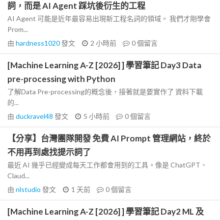
詞，而是 AI Agent 踩坑後衍生的工程
AI Agent 可能是近年最容易出現新工程名詞的領域。 我們才剛學會
Prom...
由
hardness1020
發文
2 小時前
0
個留言
[Machine Learning A-Z [2026] ] 學習筆記 Day3 Data
pre-processing with Python
了解Data Pre-processing的概念後，接著就是要實作了 資料下載
的...
由
duckravel48
發文
5 小時前
0
個留言
【分享】台灣團隊開發 免費 AI Prompt 管理網站，終於
不用再到處找提示詞了
最近 AI 幾乎已經變成每天工作都會用到的工具。像是 ChatGPT、
Claud...
由
nlstudio
發文
1 天前
0
個留言
[Machine Learning A-Z [2026] ] 學習筆記 Day2 ML 及