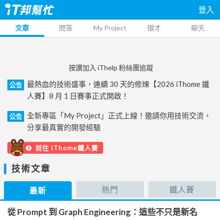
登入
文章
問答
My Project
徵才
聊天
按讚加入 iThelp 粉絲團追蹤
最熱血的技術盛事，連續 30 天的修煉【2026 iThome 鐵
公告
人賽】8 月 1 日賽事正式開啟！
全新專區「My Project」正式上線！邀請你用技術交流，
公告
分享最真實的開發經驗
前往 iThome鐵人賽
技術文章
熱門
鐵人賽
最新
從 Prompt 到 Graph Engineering：這些不只是新名