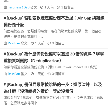
組...
由
hardness1020
發文
1 天前
1
個留言
# [Backup] 當勒索軟體連備份都不放過：Air Gap 與離線
備份是什麼
前面幾篇提過一個殘酷的現實：現在的勒索軟體攻擊，第一個目標
往往不是你的正式資料，...
由
RainPan
發文
1 天前
0
個留言
# [Backup] 為什麼備份設備可以塞進 30 倍的資料？聊聊
重複資料刪除（Deduplication）
如果你看過企業級備份設備（例如 Dell PowerProtect DD 系列）...
由
RainPan
發文
1 天前
0
個留言
# [Backup] 備份界最常被跳過的一步：還原演練，以及
為什麼「沒演練過的備份」等於沒備份
這個系列第4篇聊過「有備份不等於救得回來」，今天把這個主題收
尾：怎麼確定救得回來...