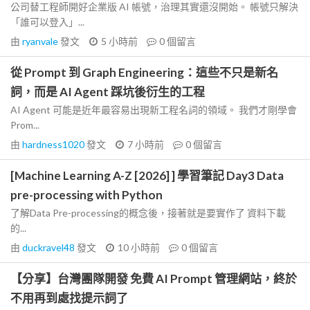
公司替工程師開好企業版 AI 帳號，治理其實還沒開始。 帳號只解決
「誰可以登入」...
由
ryanvale
發文
5 小時前
0
個留言
從 Prompt 到 Graph Engineering：這些不只是新名
詞，而是 AI Agent 踩坑後衍生的工程
AI Agent 可能是近年最容易出現新工程名詞的領域。 我們才剛學會
Prom...
由
hardness1020
發文
7 小時前
0
個留言
[Machine Learning A-Z [2026] ] 學習筆記 Day3 Data
pre-processing with Python
了解Data Pre-processing的概念後，接著就是要實作了 資料下載
的...
由
duckravel48
發文
10 小時前
0
個留言
【分享】台灣團隊開發 免費 AI Prompt 管理網站，終於
不用再到處找提示詞了