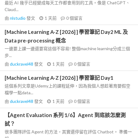
最近 AI 幾乎已經變成每天工作都會用到的工具。像是 ChatGPT、
Claud...
由
nlstudio
發文
1 天前
0
個留言
[Machine Learning A-Z [2026] ] 學習筆記 Day2 ML 及
Data pre-processing 概念
一邊要上課一邊還要寫這個不容易! 整個machine learning分成三個
步...
由
duckravel48
發文
1 天前
0
個留言
[Machine Learning A-Z [2026] ] 學習筆記 Day1
這個系列文章是Udemy上的課程延伸，因為我個人想趁著育嬰假空
檔學一點data...
由
duckravel48
發文
1 天前
0
個留言
【Agent Evaluation 系列 1/6】Agent 到底該怎麼測
試？
很多團隊評估 Agent 的方法，其實還停留在評估 Chatbot。 準備一