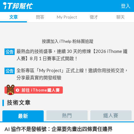
登入
文章
問答
My Project
徵才
聊天
按讚加入 iThelp 粉絲團追蹤
最熱血的技術盛事，連續 30 天的修煉【2026 iThome 鐵
公告
人賽】8 月 1 日賽事正式開啟！
全新專區「My Project」正式上線！邀請你用技術交流，
公告
分享最真實的開發經驗
前往 iThome鐵人賽
技術文章
熱門
鐵人賽
最新
AI 協作不是發帳號：企業要先畫出四條責任邊界