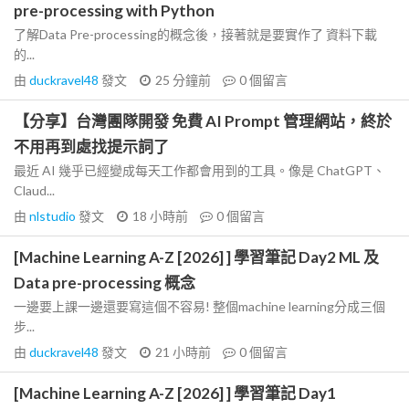
pre-processing with Python
了解Data Pre-processing的概念後，接著就是要實作了 資料下載
的...
由
duckravel48
發文
25 分鐘前
0
個留言
【分享】台灣團隊開發 免費 AI Prompt 管理網站，終於
不用再到處找提示詞了
最近 AI 幾乎已經變成每天工作都會用到的工具。像是 ChatGPT、
Claud...
由
nlstudio
發文
18 小時前
0
個留言
[Machine Learning A-Z [2026] ] 學習筆記 Day2 ML 及
Data pre-processing 概念
一邊要上課一邊還要寫這個不容易! 整個machine learning分成三個
步...
由
duckravel48
發文
21 小時前
0
個留言
[Machine Learning A-Z [2026] ] 學習筆記 Day1