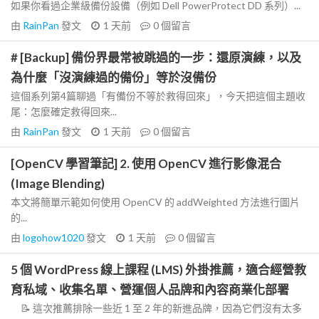
如果你看過企業級備份設備（例如 Dell PowerProtect DD 系列）...
由
RainPan
發文
1 天前
0
個留言
# [Backup] 備份界最常被跳過的一步：還原演練，以及
為什麼「沒演練過的備份」等於沒備份
這個系列第4篇聊過「有備份不等於救得回來」，今天把這個主題收
尾：怎麼確定救得回來...
由
RainPan
發文
1 天前
0
個留言
[OpenCV 學習筆記] 2. 使用 OpenCV 進行影像混合
(Image Blending)
本文將簡單示範如何使用 OpenCV 的 addWeighted 方法進行圖片
的...
由
logohow1020
發文
1 天前
0
個留言
5 個 WordPress 線上課程 (LMS) 外掛推薦，適合經營教
育私域、收集名單、營運個人品牌和內容商業化部署
📝 這次推薦排除一些近 1 至 2 年的新進品牌，因為它們沒有太多