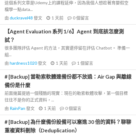
這個系列文章是Udemy上的課程延伸，因為我個人想趁著育嬰假空
檔學一點data...
由
duckravel48
發文
1 天前
0
個留言
【Agent Evaluation 系列 1/6】Agent 到底該怎麼測
試？
很多團隊評估 Agent 的方法，其實還停留在評估 Chatbot。 準備一
組...
由
hardness1020
發文
1 天前
1
個留言
# [Backup] 當勒索軟體連備份都不放過：Air Gap 與離線
備份是什麼
前面幾篇提過一個殘酷的現實：現在的勒索軟體攻擊，第一個目標
往往不是你的正式資料，...
由
RainPan
發文
1 天前
0
個留言
# [Backup] 為什麼備份設備可以塞進 30 倍的資料？聊聊
重複資料刪除（Deduplication）