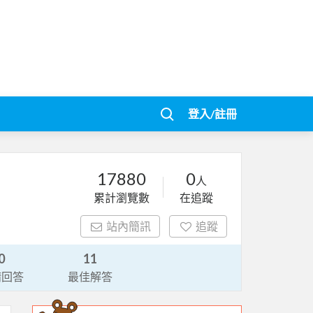
登入/註冊
17880
0
人
累計瀏覽數
在追蹤
站內簡訊
追蹤
0
11
請回答
最佳解答