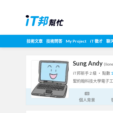
技術文章
技術問答
My Project
iT 徵才
聊
Sung Andy
(lion
iT邦新手 2 級 ‧ 點數
聖約翰科技大學電子
個人背景