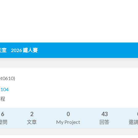
天室
2026 鐵人賽
et0610)
1104
工程
6
2
0
43
發問
文章
My Project
回答
邀