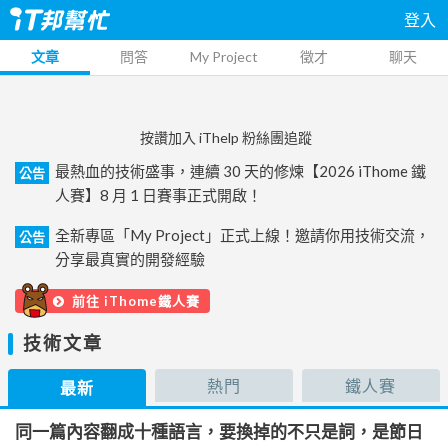
登入
文章
問答
My Project
徵才
聊天
按讚加入 iThelp 粉絲團追蹤
最熱血的技術盛事，連續 30 天的修煉【2026 iThome 鐵
公告
人賽】8 月 1 日賽事正式開啟！
全新專區「My Project」正式上線！邀請你用技術交流，
公告
分享最真實的開發經驗
前往 iThome鐵人賽
技術文章
熱門
鐵人賽
最新
同一篇內容翻成十種語言，要換掉的不只是詞，是節日