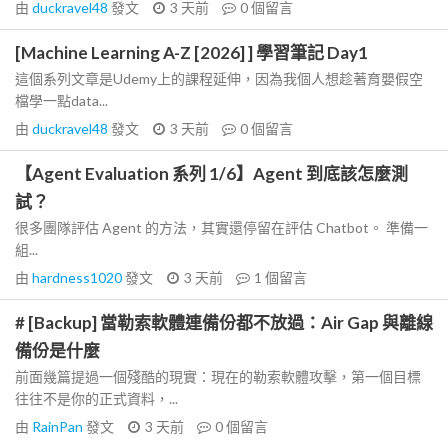
由
duckravel48
發文
3 天前
0
個留言
[Machine Learning A-Z [2026] ] 學習筆記 Day1
這個系列文章是Udemy上的課程延伸，因為我個人想趁著育嬰假空
檔學一點data...
由
duckravel48
發文
3 天前
0
個留言
【Agent Evaluation 系列 1/6】Agent 到底該怎麼測
試？
很多團隊評估 Agent 的方法，其實還停留在評估 Chatbot。 準備一
組...
由
hardness1020
發文
3 天前
1
個留言
# [Backup] 當勒索軟體連備份都不放過：Air Gap 與離線
備份是什麼
前面幾篇提過一個殘酷的現實：現在的勒索軟體攻擊，第一個目標
往往不是你的正式資料，...
由
RainPan
發文
3 天前
0
個留言