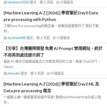
由
hardness1020
發文
2 天前
0
個留言
[Machine Learning A-Z [2026] ] 學習筆記 Day3 Data
pre-processing with Python
了解Data Pre-processing的概念後，接著就是要實作了 資料下載
的...
由
duckravel48
發文
2 天前
0
個留言
【分享】台灣團隊開發 免費 AI Prompt 管理網站，終於
不用再到處找提示詞了
最近 AI 幾乎已經變成每天工作都會用到的工具。像是 ChatGPT、
Claud...
由
nlstudio
發文
3 天前
0
個留言
[Machine Learning A-Z [2026] ] 學習筆記 Day2 ML 及
Data pre-processing 概念
一邊要上課一邊還要寫這個不容易! 整個machine learning分成三個
步...