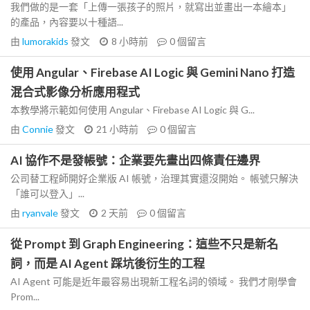
我們做的是一套「上傳一張孩子的照片，就寫出並畫出一本繪本」
的產品，內容要以十種語...
由
lumorakids
發文
8 小時前
0
個留言
使用 Angular、Firebase AI Logic 與 Gemini Nano 打造
混合式影像分析應用程式
本教學將示範如何使用 Angular、Firebase AI Logic 與 G...
由
Connie
發文
21 小時前
0
個留言
AI 協作不是發帳號：企業要先畫出四條責任邊界
公司替工程師開好企業版 AI 帳號，治理其實還沒開始。 帳號只解決
「誰可以登入」...
由
ryanvale
發文
2 天前
0
個留言
從 Prompt 到 Graph Engineering：這些不只是新名
詞，而是 AI Agent 踩坑後衍生的工程
AI Agent 可能是近年最容易出現新工程名詞的領域。 我們才剛學會
Prom...