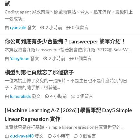
試
Coding agent 能改前端、開啟預覽站、登入、點完流程，最後附上
一張成功...
由
ryanvale
發文
2 小時前
0
個留言
你公司到底有多少台設備？Lansweeper 簡單介紹！
本篇我將會介紹 Lansweeper接著將會依序介紹 PRTG和 SolarWi...
由
YangSean
發文
2 小時前
0
個留言
模型到第七頁就忘了那個孩子
一位媽媽上傳了女兒的一張照片。不是生日也不是什麼特別的日
子，客廳的隨手拍，很普通...
由
lumorakids
發文
4 小時前
0
個留言
[Machine Learning A-Z [2026] ] 學習筆記 Day5 Simple
Linear Regression 實作
其實就只是在打基礎、simple linear regression在真實世界的...
由
duckravel48
發文
6 小時前
0
個留言