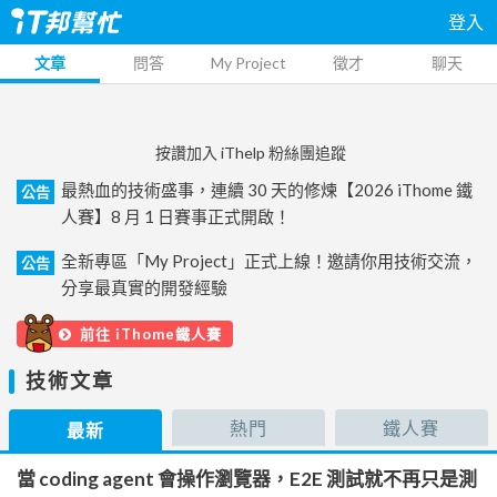
登入
文章
問答
My Project
徵才
聊天
按讚加入 iThelp 粉絲團追蹤
最熱血的技術盛事，連續 30 天的修煉【2026 iThome 鐵
公告
人賽】8 月 1 日賽事正式開啟！
全新專區「My Project」正式上線！邀請你用技術交流，
公告
分享最真實的開發經驗
前往 iThome鐵人賽
技術文章
熱門
鐵人賽
最新
當 coding agent 會操作瀏覽器，E2E 測試就不再只是測