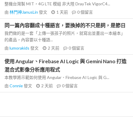
整機台灣製 MIT，4G LTE 模組 非大陸 DrayTek VigorC4...
由
林門神JanusLin
發文
1 天前
0
個留言
同一篇內容翻成十種語言，要換掉的不只是詞，是節日
我們做的是一套「上傳一張孩子的照片，就寫出並畫出一本繪本」
的產品，內容要以十種語...
由
lumorakids
發文
2 天前
0
個留言
使用 Angular、Firebase AI Logic 與 Gemini Nano 打造
混合式影像分析應用程式
本教學將示範如何使用 Angular、Firebase AI Logic 與 G...
由
Connie
發文
2 天前
0
個留言