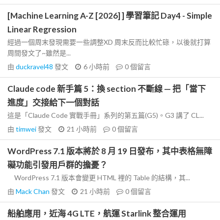
[Machine Learning A-Z [2026] ] 學習筆記 Day4 - Simple
Linear Regression
經過一個周末發現需要一些調整XD 周末反而比較忙碌，以後就打算
周間發文了~雖然是...
由
duckravel48
發文
6 小時前
0
個留言
Claude code 新手篇 5：換 section 不斷線 — 把「當下
進度」交接給下一個對話
這是「Claude Code 實戰手冊」系列的第五篇(G5)。G3 講了 CL...
由
timwei
發文
21 小時前
0
個留言
WordPress 7.1 版本將於 8 月 19 日發布，其中表格無障
礙功能引發用戶群的擔憂？
WordPress 7.1 版本會變更 HTML 裡的 Table 的結構，其...
由
Mack Chan
發文
21 小時前
0
個留言
船舶應用，近海 4G LTE，航運 Starlink 整合運用