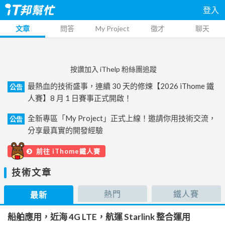
登入
文章
問答
My Project
徵才
聊天
按讚加入 iThelp 粉絲團追蹤
最熱血的技術盛事，連續 30 天的修煉【2026 iThome 鐵
公告
人賽】8 月 1 日賽事正式開啟！
全新專區「My Project」正式上線！邀請你用技術交流，
公告
分享最真實的開發經驗
前往 iThome鐵人賽
技術文章
熱門
鐵人賽
最新
船舶應用，近海 4G LTE，航運 Starlink 整合運用