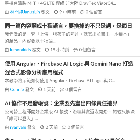
整機台灣製 MIT，4G LTE 模組 非大陸 DrayTek VigorC4...
由
林門神JanusLin
發文
9 小時前
0
個留言
同一篇內容翻成十種語言，要換掉的不只是詞，是節日
我們做的是一套「上傳一張孩子的照片，就寫出並畫出一本繪本」
的產品，內容要以十種語...
由
lumorakids
發文
19 小時前
0
個留言
使用 Angular、Firebase AI Logic 與 Gemini Nano 打造
混合式影像分析應用程式
本教學將示範如何使用 Angular、Firebase AI Logic 與 G...
由
Connie
發文
1 天前
0
個留言
AI 協作不是發帳號：企業要先畫出四條責任邊界
公司替工程師開好企業版 AI 帳號，治理其實還沒開始。 帳號只解決
「誰可以登入」...
由
ryanvale
發文
2 天前
0
個留言