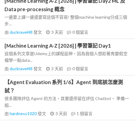
[Machine Learning A-Z [2026] ] 學習筆記 Day2 ML 及
Data pre-processing 概念
一邊要上課一邊還要寫這個不容易! 整個machine learning分成三個
步...
由
duckravel48
發文
3 天前
0
個留言
[Machine Learning A-Z [2026] ] 學習筆記 Day1
這個系列文章是Udemy上的課程延伸，因為我個人想趁著育嬰假空
檔學一點data...
由
duckravel48
發文
3 天前
0
個留言
【Agent Evaluation 系列 1/6】Agent 到底該怎麼測
試？
很多團隊評估 Agent 的方法，其實還停留在評估 Chatbot。 準備一
組...
由
hardness1020
發文
3 天前
1
個留言