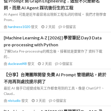
從 Prompt 到 Graph Engineering：這些不只是新名
詞，而是 AI Agent 踩坑後衍生的工程
AI Agent 可能是近年最容易出現新工程名詞的領域。 我們才剛學會
Prom...
由
hardness1020
發文
2 天前
0
個留言
[Machine Learning A-Z [2026] ] 學習筆記 Day3 Data
pre-processing with Python
了解Data Pre-processing的概念後，接著就是要實作了 資料下載
的...
由
duckravel48
發文
2 天前
0
個留言
【分享】台灣團隊開發 免費 AI Prompt 管理網站，終於
不用再到處找提示詞了
最近 AI 幾乎已經變成每天工作都會用到的工具。像是 ChatGPT、
Claud...
由
nlstudio
發文
3 天前
0
個留言