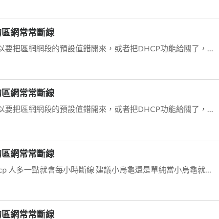
腦的區網常常斷線
估計你也是使用D-Link分享器，所以要把區網網段的預設值錯開來，或者把DHCP功能給關了，免得造成設備障礙。
腦的區網常常斷線
估計你也是使用D-Link分享器，所以要把區網網段的預設值錯開來，或者把DHCP功能給關了，免得造成設備障礙。
腦的區網常常斷線
某型號wifi小烏龜非常鳥 開wifi+dhcp 人多一點就會每小時斷線 建議小烏龜還是單純當小烏龜就好 wifi+dhcp 用另一台 不然你就找中華電信的人換...
腦的區網常常斷線