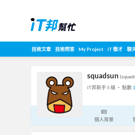
技術文章
技術問答
My Project
iT 徵才
聊
squadsun
(squad
iT邦新手 5 級 ‧ 點數
個人背景