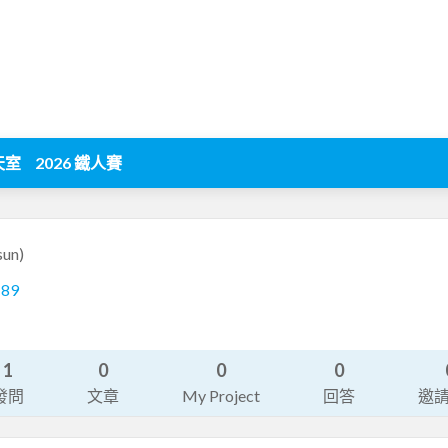
天室
2026 鐵人賽
sun)
189
1
0
0
0
發問
文章
My Project
回答
邀