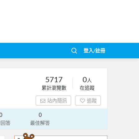
登入/註冊
5717
0
人
累計瀏覽數
在追蹤
站內簡訊
追蹤
0
0
請回答
最佳解答