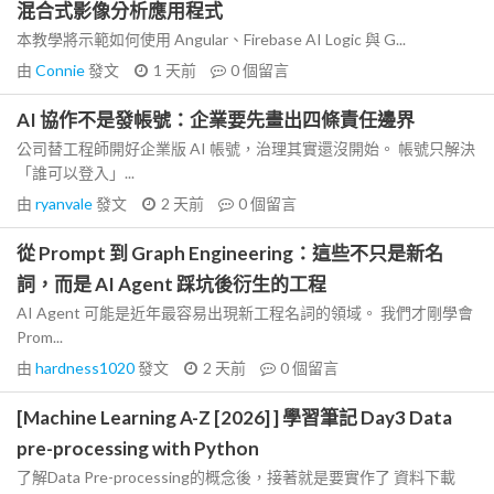
混合式影像分析應用程式
本教學將示範如何使用 Angular、Firebase AI Logic 與 G...
由
Connie
發文
1 天前
0
個留言
AI 協作不是發帳號：企業要先畫出四條責任邊界
公司替工程師開好企業版 AI 帳號，治理其實還沒開始。 帳號只解決
「誰可以登入」...
由
ryanvale
發文
2 天前
0
個留言
從 Prompt 到 Graph Engineering：這些不只是新名
詞，而是 AI Agent 踩坑後衍生的工程
AI Agent 可能是近年最容易出現新工程名詞的領域。 我們才剛學會
Prom...
由
hardness1020
發文
2 天前
0
個留言
[Machine Learning A-Z [2026] ] 學習筆記 Day3 Data
pre-processing with Python
了解Data Pre-processing的概念後，接著就是要實作了 資料下載