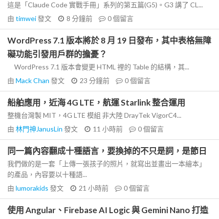
這是「Claude Code 實戰手冊」系列的第五篇(G5)。G3 講了 CL...
由
timwei
發文
8 分鐘前
0
個留言
WordPress 7.1 版本將於 8 月 19 日發布，其中表格無障
礙功能引發用戶群的擔憂？
WordPress 7.1 版本會變更 HTML 裡的 Table 的結構，其...
由
Mack Chan
發文
23 分鐘前
0
個留言
船舶應用，近海 4G LTE，航運 Starlink 整合運用
整機台灣製 MIT，4G LTE 模組 非大陸 DrayTek VigorC4...
由
林門神JanusLin
發文
11 小時前
0
個留言
同一篇內容翻成十種語言，要換掉的不只是詞，是節日
我們做的是一套「上傳一張孩子的照片，就寫出並畫出一本繪本」
的產品，內容要以十種語...
由
lumorakids
發文
21 小時前
0
個留言
使用 Angular、Firebase AI Logic 與 Gemini Nano 打造