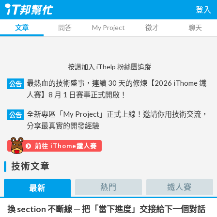
登入
文章
問答
My Project
徵才
聊天
按讚加入 iThelp 粉絲團追蹤
最熱血的技術盛事，連續 30 天的修煉【2026 iThome 鐵
公告
人賽】8 月 1 日賽事正式開啟！
全新專區「My Project」正式上線！邀請你用技術交流，
公告
分享最真實的開發經驗
前往 iThome鐵人賽
技術文章
熱門
鐵人賽
最新
換 section 不斷線 — 把「當下進度」交接給下一個對話