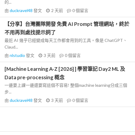
的...
由
duckravel48
發文
2 天前
0
個留言
【分享】台灣團隊開發 免費 AI Prompt 管理網站，終於
不用再到處找提示詞了
最近 AI 幾乎已經變成每天工作都會用到的工具。像是 ChatGPT、
Claud...
由
nlstudio
發文
3 天前
0
個留言
[Machine Learning A-Z [2026] ] 學習筆記 Day2 ML 及
Data pre-processing 概念
一邊要上課一邊還要寫這個不容易! 整個machine learning分成三個
步...
由
duckravel48
發文
3 天前
0
個留言