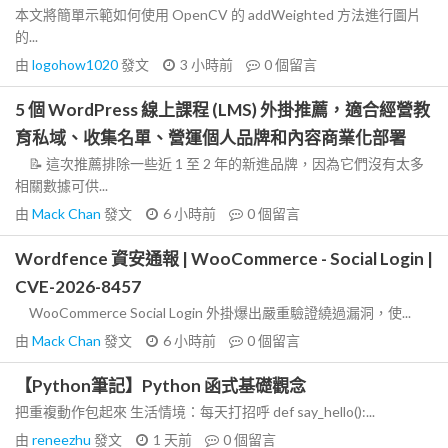
本文將簡單示範如何使用 OpenCV 的 addWeighted 方法進行圖片
的...
由
logohow1020
發文
3 小時前
0
個留言
5 個 WordPress 線上課程 (LMS) 外掛推薦，適合經營教
育私域、收集名單、營運個人品牌和內容商業化部署
📝 這次推薦排除一些近 1 至 2 年的新進品牌，因為它們沒有太多
相關數據可供...
由
Mack Chan
發文
6 小時前
0
個留言
Wordfence 資安通報 | WooCommerce - Social Login |
CVE-2026-8457
WooCommerce Social Login 外掛爆出嚴重驗證繞過漏洞，使...
由
Mack Chan
發文
6 小時前
0
個留言
【Python筆記】Python 函式基礎觀念
把重複動作包起來 生活情境：每天打招呼 def say_hello():...
由
reneezhu
發文
1 天前
0
個留言