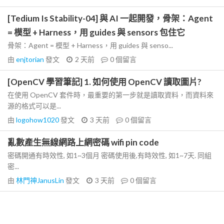
[Tedium Is Stability-04] 與 AI 一起開發，骨架：Agent
= 模型 + Harness，用 guides 與 sensors 包住它
骨架：Agent = 模型 + Harness，用 guides 與 senso...
由
enjtorian
發文
2 天前
0
個留言
[OpenCV 學習筆記] 1. 如何使用 OpenCV 讀取圖片?
在使用 OpenCV 套件時，最重要的第一步就是讀取資料，而資料來
源的格式可以是...
由
logohow1020
發文
3 天前
0
個留言
亂數產生無線網路上網密碼 wifi pin code
密碼開通有時效性, 如1~3個月 密碼使用後,有時效性, 如1~7天. 同組
密...
由
林門神JanusLin
發文
3 天前
0
個留言