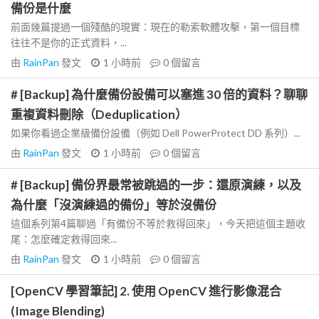
備份是什麼
前面幾篇提過一個殘酷的現實：現在的勒索軟體攻擊，第一個目標
往往不是你的正式資料，...
由
RainPan
發文
1 小時前
0
個留言
# [Backup] 為什麼備份設備可以塞進 30 倍的資料？聊聊
重複資料刪除（Deduplication）
如果你看過企業級備份設備（例如 Dell PowerProtect DD 系列）...
由
RainPan
發文
1 小時前
0
個留言
# [Backup] 備份界最常被跳過的一步：還原演練，以及
為什麼「沒演練過的備份」等於沒備份
這個系列第4篇聊過「有備份不等於救得回來」，今天把這個主題收
尾：怎麼確定救得回來...
由
RainPan
發文
1 小時前
0
個留言
[OpenCV 學習筆記] 2. 使用 OpenCV 進行影像混合
(Image Blending)