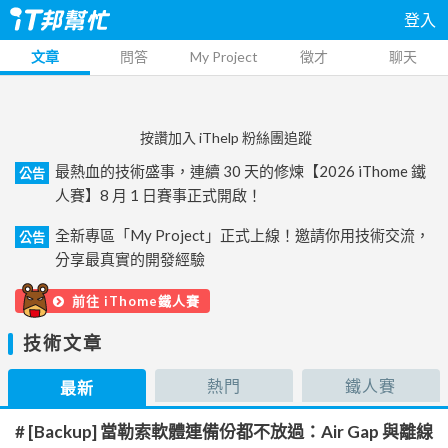
登入
文章
問答
My Project
徵才
聊天
按讚加入 iThelp 粉絲團追蹤
最熱血的技術盛事，連續 30 天的修煉【2026 iThome 鐵
公告
人賽】8 月 1 日賽事正式開啟！
全新專區「My Project」正式上線！邀請你用技術交流，
公告
分享最真實的開發經驗
前往 iThome鐵人賽
技術文章
熱門
鐵人賽
最新
# [Backup] 當勒索軟體連備份都不放過：Air Gap 與離線