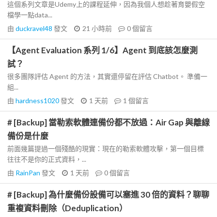
這個系列文章是Udemy上的課程延伸，因為我個人想趁著育嬰假空
檔學一點data...
由
duckravel48
發文
21 小時前
0
個留言
【Agent Evaluation 系列 1/6】Agent 到底該怎麼測
試？
很多團隊評估 Agent 的方法，其實還停留在評估 Chatbot。 準備一
組...
由
hardness1020
發文
1 天前
1
個留言
# [Backup] 當勒索軟體連備份都不放過：Air Gap 與離線
備份是什麼
前面幾篇提過一個殘酷的現實：現在的勒索軟體攻擊，第一個目標
往往不是你的正式資料，...
由
RainPan
發文
1 天前
0
個留言
# [Backup] 為什麼備份設備可以塞進 30 倍的資料？聊聊
重複資料刪除（Deduplication）