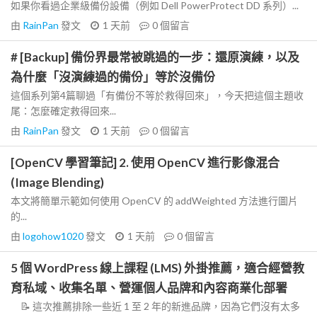
如果你看過企業級備份設備（例如 Dell PowerProtect DD 系列）...
由
RainPan
發文
1 天前
0
個留言
# [Backup] 備份界最常被跳過的一步：還原演練，以及
為什麼「沒演練過的備份」等於沒備份
這個系列第4篇聊過「有備份不等於救得回來」，今天把這個主題收
尾：怎麼確定救得回來...
由
RainPan
發文
1 天前
0
個留言
[OpenCV 學習筆記] 2. 使用 OpenCV 進行影像混合
(Image Blending)
本文將簡單示範如何使用 OpenCV 的 addWeighted 方法進行圖片
的...
由
logohow1020
發文
1 天前
0
個留言
5 個 WordPress 線上課程 (LMS) 外掛推薦，適合經營教
育私域、收集名單、營運個人品牌和內容商業化部署
📝 這次推薦排除一些近 1 至 2 年的新進品牌，因為它們沒有太多