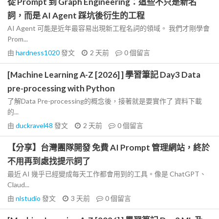
從 Prompt 到 Graph Engineering：這些不只是新名
詞，而是 AI Agent 踩坑後衍生的工程
AI Agent 可能是近年最容易出現新工程名詞的領域。 我們才剛學會
Prom...
由
hardness1020
發文
2 天前
0
個留言
[Machine Learning A-Z [2026] ] 學習筆記 Day3 Data
pre-processing with Python
了解Data Pre-processing的概念後，接著就是要實作了 資料下載
的...
由
duckravel48
發文
2 天前
0
個留言
【分享】台灣團隊開發 免費 AI Prompt 管理網站，終於
不用再到處找提示詞了
最近 AI 幾乎已經變成每天工作都會用到的工具。像是 ChatGPT、
Claud...
由
nlstudio
發文
3 天前
0
個留言