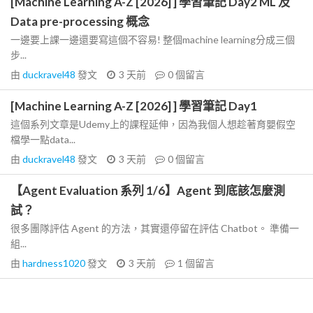
[Machine Learning A-Z [2026] ] 學習筆記 Day2 ML 及
Data pre-processing 概念
一邊要上課一邊還要寫這個不容易! 整個machine learning分成三個
步...
由
duckravel48
發文
3 天前
0
個留言
[Machine Learning A-Z [2026] ] 學習筆記 Day1
這個系列文章是Udemy上的課程延伸，因為我個人想趁著育嬰假空
檔學一點data...
由
duckravel48
發文
3 天前
0
個留言
【Agent Evaluation 系列 1/6】Agent 到底該怎麼測
試？
很多團隊評估 Agent 的方法，其實還停留在評估 Chatbot。 準備一
組...
由
hardness1020
發文
3 天前
1
個留言