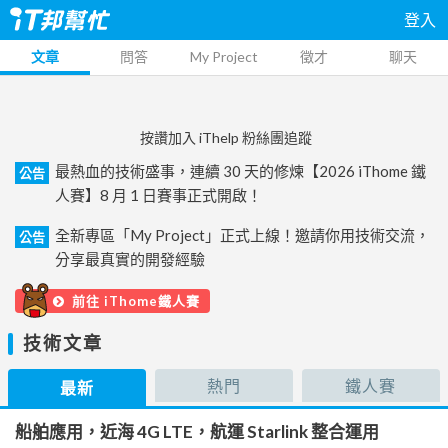
登入
文章
問答
My Project
徵才
聊天
按讚加入 iThelp 粉絲團追蹤
最熱血的技術盛事，連續 30 天的修煉【2026 iThome 鐵
公告
人賽】8 月 1 日賽事正式開啟！
全新專區「My Project」正式上線！邀請你用技術交流，
公告
分享最真實的開發經驗
前往 iThome鐵人賽
技術文章
熱門
鐵人賽
最新
船舶應用，近海 4G LTE，航運 Starlink 整合運用