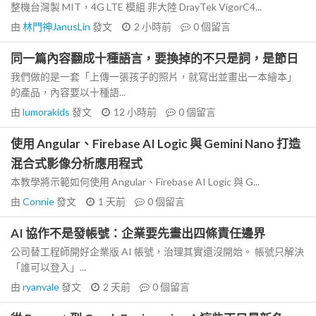
整機台灣製 MIT，4G LTE 模組 非大陸 DrayTek VigorC4...
由
林門神JanusLin
發文
2 小時前
0
個留言
同一篇內容翻成十種語言，要換掉的不只是詞，是節日
我們做的是一套「上傳一張孩子的照片，就寫出並畫出一本繪本」
的產品，內容要以十種語...
由
lumorakids
發文
12 小時前
0
個留言
使用 Angular、Firebase AI Logic 與 Gemini Nano 打造
混合式影像分析應用程式
本教學將示範如何使用 Angular、Firebase AI Logic 與 G...
由
Connie
發文
1 天前
0
個留言
AI 協作不是發帳號：企業要先畫出四條責任邊界
公司替工程師開好企業版 AI 帳號，治理其實還沒開始。 帳號只解決
「誰可以登入」...
由
ryanvale
發文
2 天前
0
個留言