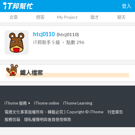
登入
文章
問答
My Project
徵才
聊天
htcj0110
(
htcj0110
)
iT邦新手
5
級 ‧ 點數
296
鐵人檔案
iThome 服務
iThome online
iThome Learning
電週文化事業版權所有、轉載必究 | Copyright © iThome
刊登廣告
服務信箱
隱私權聲明與會員使用條款