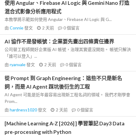
使用 Angular、Firebase AI Logic 與 Gemini Nano 打造
混合式影像分析應用程式
本教學將示範如何使用 Angular、Firebase AI Logic 與 G...
由
Connie
發文
2 天前
0
個留言
AI 協作不是發帳號：企業要先畫出四條責任邊界
公司替工程師開好企業版 AI 帳號，治理其實還沒開始。 帳號只解決
「誰可以登入」...
由
ryanvale
發文
2 天前
0
個留言
從 Prompt 到 Graph Engineering：這些不只是新名
詞，而是 AI Agent 踩坑後衍生的工程
AI Agent 可能是近年最容易出現新工程名詞的領域。 我們才剛學會
Prom...
由
hardness1020
發文
2 天前
0
個留言
[Machine Learning A-Z [2026] ] 學習筆記 Day3 Data
pre-processing with Python