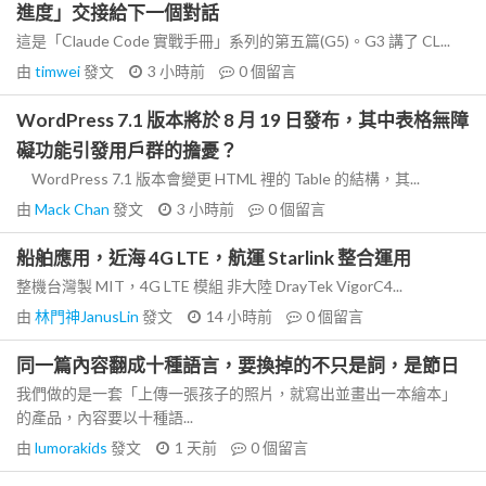
進度」交接給下一個對話
這是「Claude Code 實戰手冊」系列的第五篇(G5)。G3 講了 CL...
由
timwei
發文
3 小時前
0
個留言
WordPress 7.1 版本將於 8 月 19 日發布，其中表格無障
礙功能引發用戶群的擔憂？
WordPress 7.1 版本會變更 HTML 裡的 Table 的結構，其...
由
Mack Chan
發文
3 小時前
0
個留言
船舶應用，近海 4G LTE，航運 Starlink 整合運用
整機台灣製 MIT，4G LTE 模組 非大陸 DrayTek VigorC4...
由
林門神JanusLin
發文
14 小時前
0
個留言
同一篇內容翻成十種語言，要換掉的不只是詞，是節日
我們做的是一套「上傳一張孩子的照片，就寫出並畫出一本繪本」
的產品，內容要以十種語...
由
lumorakids
發文
1 天前
0
個留言