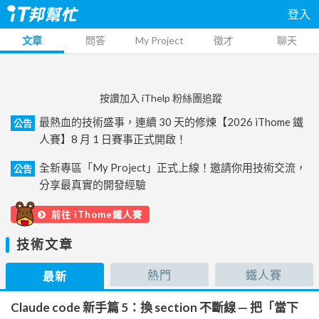
登入
文章
問答
My Project
徵才
聊天
按讚加入 iThelp 粉絲團追蹤
最熱血的技術盛事，連續 30 天的修煉【2026 iThome 鐵
公告
人賽】8 月 1 日賽事正式開啟！
全新專區「My Project」正式上線！邀請你用技術交流，
公告
分享最真實的開發經驗
前往 iThome鐵人賽
技術文章
熱門
鐵人賽
最新
Claude code 新手篇 5：換 section 不斷線 — 把「當下