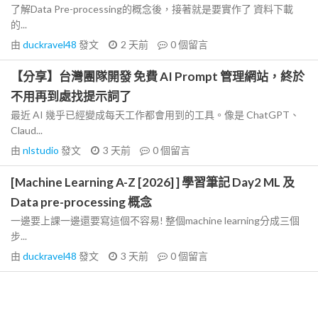
了解Data Pre-processing的概念後，接著就是要實作了 資料下載
的...
由
duckravel48
發文
2 天前
0
個留言
【分享】台灣團隊開發 免費 AI Prompt 管理網站，終於
不用再到處找提示詞了
最近 AI 幾乎已經變成每天工作都會用到的工具。像是 ChatGPT、
Claud...
由
nlstudio
發文
3 天前
0
個留言
[Machine Learning A-Z [2026] ] 學習筆記 Day2 ML 及
Data pre-processing 概念
一邊要上課一邊還要寫這個不容易! 整個machine learning分成三個
步...
由
duckravel48
發文
3 天前
0
個留言