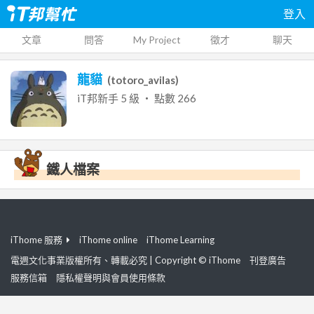
登入
文章
問答
My Project
徵才
聊天
龍貓
(
totoro_avilas
)
iT邦新手
5
級 ‧ 點數
266
鐵人檔案
iThome 服務
iThome online
iThome Learning
電週文化事業版權所有、轉載必究 | Copyright © iThome
刊登廣告
服務信箱
隱私權聲明與會員使用條款