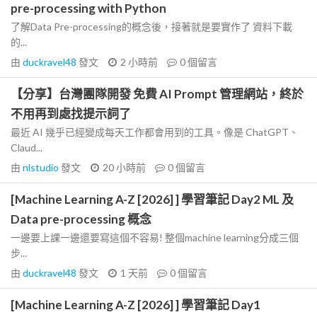
pre-processing with Python
了解Data Pre-processing的概念後，接著就是要實作了 資料下載
的...
由
duckravel48
發文
2 小時前
0
個留言
【分享】台灣團隊開發 免費 AI Prompt 管理網站，終於
不用再到處找提示詞了
最近 AI 幾乎已經變成每天工作都會用到的工具。像是 ChatGPT、
Claud...
由
nlstudio
發文
20 小時前
0
個留言
[Machine Learning A-Z [2026] ] 學習筆記 Day2 ML 及
Data pre-processing 概念
一邊要上課一邊還要寫這個不容易! 整個machine learning分成三個
步...
由
duckravel48
發文
1 天前
0
個留言
[Machine Learning A-Z [2026] ] 學習筆記 Day1