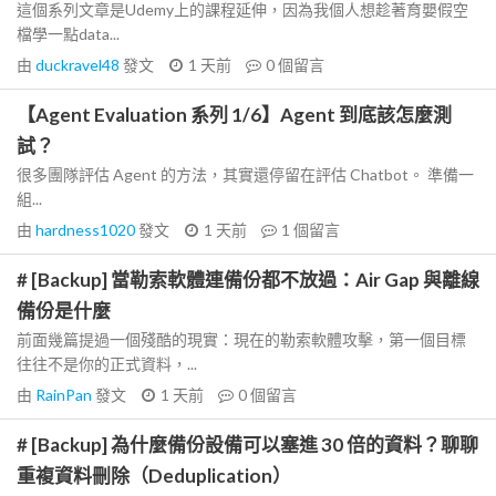
這個系列文章是Udemy上的課程延伸，因為我個人想趁著育嬰假空
檔學一點data...
由
duckravel48
發文
1 天前
0
個留言
【Agent Evaluation 系列 1/6】Agent 到底該怎麼測
試？
很多團隊評估 Agent 的方法，其實還停留在評估 Chatbot。 準備一
組...
由
hardness1020
發文
1 天前
1
個留言
# [Backup] 當勒索軟體連備份都不放過：Air Gap 與離線
備份是什麼
前面幾篇提過一個殘酷的現實：現在的勒索軟體攻擊，第一個目標
往往不是你的正式資料，...
由
RainPan
發文
1 天前
0
個留言
# [Backup] 為什麼備份設備可以塞進 30 倍的資料？聊聊
重複資料刪除（Deduplication）