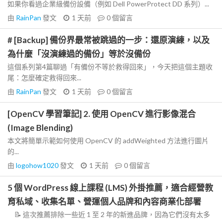
如果你看過企業級備份設備（例如 Dell PowerProtect DD 系列）...
由
RainPan
發文
1 天前
0
個留言
# [Backup] 備份界最常被跳過的一步：還原演練，以及
為什麼「沒演練過的備份」等於沒備份
這個系列第4篇聊過「有備份不等於救得回來」，今天把這個主題收
尾：怎麼確定救得回來...
由
RainPan
發文
1 天前
0
個留言
[OpenCV 學習筆記] 2. 使用 OpenCV 進行影像混合
(Image Blending)
本文將簡單示範如何使用 OpenCV 的 addWeighted 方法進行圖片
的...
由
logohow1020
發文
1 天前
0
個留言
5 個 WordPress 線上課程 (LMS) 外掛推薦，適合經營教
育私域、收集名單、營運個人品牌和內容商業化部署
📝 這次推薦排除一些近 1 至 2 年的新進品牌，因為它們沒有太多