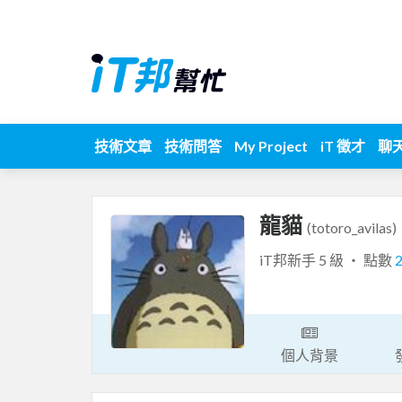
技術文章
技術問答
My Project
iT 徵才
聊
龍貓
(totoro_avilas)
iT邦新手 5 級 ‧ 點數
個人背景