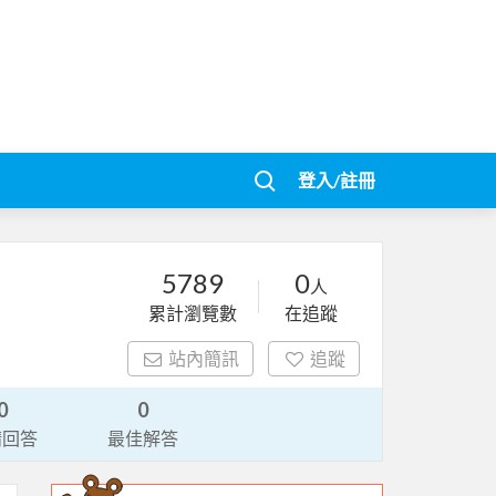
登入/註冊
5789
0
人
累計瀏覽數
在追蹤
站內簡訊
追蹤
0
0
請回答
最佳解答