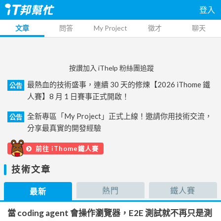
登入
文章
問答
My Project
徵才
聊天
按讚加入 iThelp 粉絲團追蹤
最熱血的技術盛事，連續 30 天的修煉【2026 iThome 鐵
公告
人賽】8 月 1 日賽事正式開啟！
全新專區「My Project」正式上線！邀請你用技術交流，
公告
分享最真實的開發經驗
前往 iThome鐵人賽
技術文章
熱門
鐵人賽
最新
當 coding agent 會操作瀏覽器，E2E 測試就不再只是測