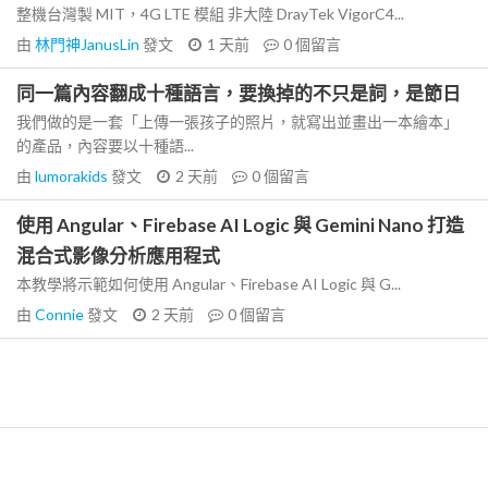
整機台灣製 MIT，4G LTE 模組 非大陸 DrayTek VigorC4...
由
林門神JanusLin
發文
1 天前
0
個留言
同一篇內容翻成十種語言，要換掉的不只是詞，是節日
我們做的是一套「上傳一張孩子的照片，就寫出並畫出一本繪本」
的產品，內容要以十種語...
由
lumorakids
發文
2 天前
0
個留言
使用 Angular、Firebase AI Logic 與 Gemini Nano 打造
混合式影像分析應用程式
本教學將示範如何使用 Angular、Firebase AI Logic 與 G...
由
Connie
發文
2 天前
0
個留言