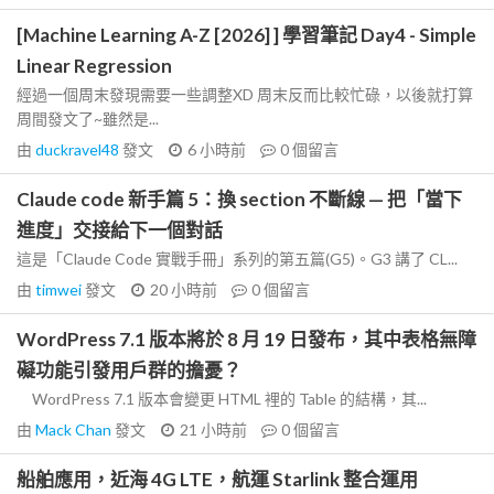
[Machine Learning A-Z [2026] ] 學習筆記 Day4 - Simple
Linear Regression
經過一個周末發現需要一些調整XD 周末反而比較忙碌，以後就打算
周間發文了~雖然是...
由
duckravel48
發文
6 小時前
0
個留言
Claude code 新手篇 5：換 section 不斷線 — 把「當下
進度」交接給下一個對話
這是「Claude Code 實戰手冊」系列的第五篇(G5)。G3 講了 CL...
由
timwei
發文
20 小時前
0
個留言
WordPress 7.1 版本將於 8 月 19 日發布，其中表格無障
礙功能引發用戶群的擔憂？
WordPress 7.1 版本會變更 HTML 裡的 Table 的結構，其...
由
Mack Chan
發文
21 小時前
0
個留言
船舶應用，近海 4G LTE，航運 Starlink 整合運用