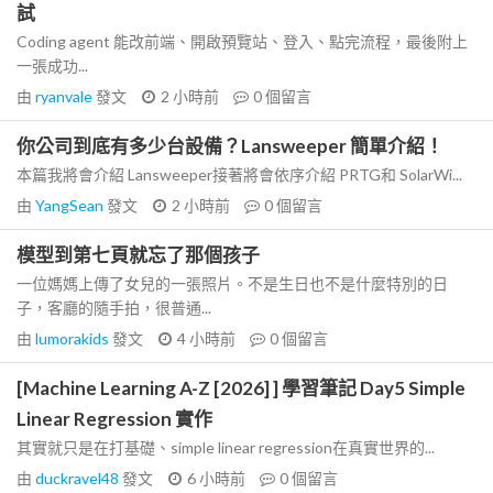
試
Coding agent 能改前端、開啟預覽站、登入、點完流程，最後附上
一張成功...
由
ryanvale
發文
2 小時前
0
個留言
你公司到底有多少台設備？Lansweeper 簡單介紹！
本篇我將會介紹 Lansweeper接著將會依序介紹 PRTG和 SolarWi...
由
YangSean
發文
2 小時前
0
個留言
模型到第七頁就忘了那個孩子
一位媽媽上傳了女兒的一張照片。不是生日也不是什麼特別的日
子，客廳的隨手拍，很普通...
由
lumorakids
發文
4 小時前
0
個留言
[Machine Learning A-Z [2026] ] 學習筆記 Day5 Simple
Linear Regression 實作
其實就只是在打基礎、simple linear regression在真實世界的...
由
duckravel48
發文
6 小時前
0
個留言