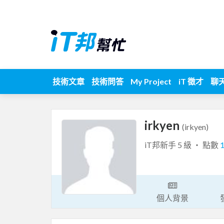
技術文章
技術問答
My Project
iT 徵才
聊
irkyen
(irkyen)
iT邦新手 5 級 ‧ 點數
個人背景