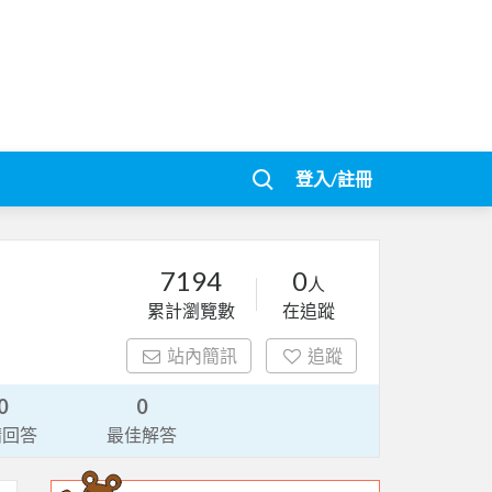
登入/註冊
7194
0
人
累計瀏覽數
在追蹤
站內簡訊
追蹤
0
0
請回答
最佳解答