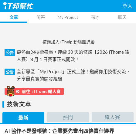
登入
文章
問答
My Project
徵才
聊天
按讚加入 iThelp 粉絲團追蹤
最熱血的技術盛事，連續 30 天的修煉【2026 iThome 鐵
公告
人賽】8 月 1 日賽事正式開啟！
全新專區「My Project」正式上線！邀請你用技術交流，
公告
分享最真實的開發經驗
前往 iThome鐵人賽
技術文章
熱門
鐵人賽
最新
AI 協作不是發帳號：企業要先畫出四條責任邊界