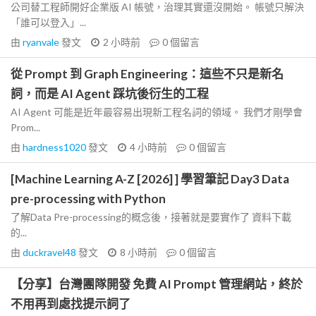
公司替工程師開好企業版 AI 帳號，治理其實還沒開始。 帳號只解決
「誰可以登入」...
由
ryanvale
發文
2 小時前
0
個留言
從 Prompt 到 Graph Engineering：這些不只是新名
詞，而是 AI Agent 踩坑後衍生的工程
AI Agent 可能是近年最容易出現新工程名詞的領域。 我們才剛學會
Prom...
由
hardness1020
發文
4 小時前
0
個留言
[Machine Learning A-Z [2026] ] 學習筆記 Day3 Data
pre-processing with Python
了解Data Pre-processing的概念後，接著就是要實作了 資料下載
的...
由
duckravel48
發文
8 小時前
0
個留言
【分享】台灣團隊開發 免費 AI Prompt 管理網站，終於
不用再到處找提示詞了