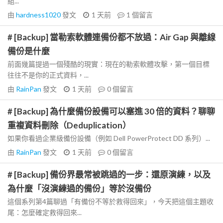
組...
由
hardness1020
發文
1 天前
1
個留言
# [Backup] 當勒索軟體連備份都不放過：Air Gap 與離線
備份是什麼
前面幾篇提過一個殘酷的現實：現在的勒索軟體攻擊，第一個目標
往往不是你的正式資料，...
由
RainPan
發文
1 天前
0
個留言
# [Backup] 為什麼備份設備可以塞進 30 倍的資料？聊聊
重複資料刪除（Deduplication）
如果你看過企業級備份設備（例如 Dell PowerProtect DD 系列）...
由
RainPan
發文
1 天前
0
個留言
# [Backup] 備份界最常被跳過的一步：還原演練，以及
為什麼「沒演練過的備份」等於沒備份
這個系列第4篇聊過「有備份不等於救得回來」，今天把這個主題收
尾：怎麼確定救得回來...