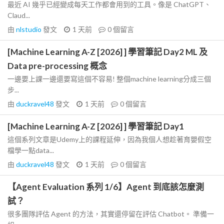
最近 AI 幾乎已經變成每天工作都會用到的工具。像是 ChatGPT、
Claud...
由
nlstudio
發文
1 天前
0
個留言
[Machine Learning A-Z [2026] ] 學習筆記 Day2 ML 及
Data pre-processing 概念
一邊要上課一邊還要寫這個不容易! 整個machine learning分成三個
步...
由
duckravel48
發文
1 天前
0
個留言
[Machine Learning A-Z [2026] ] 學習筆記 Day1
這個系列文章是Udemy上的課程延伸，因為我個人想趁著育嬰假空
檔學一點data...
由
duckravel48
發文
1 天前
0
個留言
【Agent Evaluation 系列 1/6】Agent 到底該怎麼測
試？
很多團隊評估 Agent 的方法，其實還停留在評估 Chatbot。 準備一