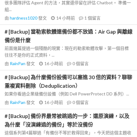
很多團隊評估 Agent 的方法，其實還停留在評估 Chatbot。 準備一
組...
由
hardness1020
發文
14 小時前
1
個留言
# [Backup] 當勒索軟體連備份都不放過：Air Gap 與離線
備份是什麼
前面幾篇提過一個殘酷的現實：現在的勒索軟體攻擊，第一個目標
往往不是你的正式資料，...
由
RainPan
發文
16 小時前
0
個留言
# [Backup] 為什麼備份設備可以塞進 30 倍的資料？聊聊
重複資料刪除（Deduplication）
如果你看過企業級備份設備（例如 Dell PowerProtect DD 系列）...
由
RainPan
發文
16 小時前
0
個留言
# [Backup] 備份界最常被跳過的一步：還原演練，以及
為什麼「沒演練過的備份」等於沒備份
這個系列第4篇聊過「有備份不等於救得回來」，今天把這個主題收