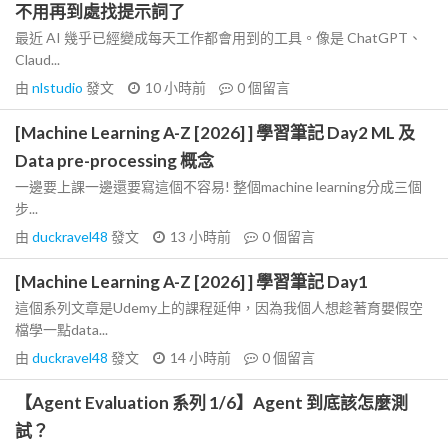
不用再到處找提示詞了
最近 AI 幾乎已經變成每天工作都會用到的工具。像是 ChatGPT、
Claud...
由
nlstudio
發文
10 小時前
0
個留言
[Machine Learning A-Z [2026] ] 學習筆記 Day2 ML 及
Data pre-processing 概念
一邊要上課一邊還要寫這個不容易! 整個machine learning分成三個
步...
由
duckravel48
發文
13 小時前
0
個留言
[Machine Learning A-Z [2026] ] 學習筆記 Day1
這個系列文章是Udemy上的課程延伸，因為我個人想趁著育嬰假空
檔學一點data...
由
duckravel48
發文
14 小時前
0
個留言
【Agent Evaluation 系列 1/6】Agent 到底該怎麼測
試？