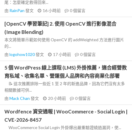
尾：怎麼確定救得回來...
由
RainPan
發文
16 小時前
0
個留言
[OpenCV 學習筆記] 2. 使用 OpenCV 進行影像混合
(Image Blending)
本文將簡單示範如何使用 OpenCV 的 addWeighted 方法進行圖片
的...
由
logohow1020
發文
17 小時前
0
個留言
5 個 WordPress 線上課程 (LMS) 外掛推薦，適合經營教
育私域、收集名單、營運個人品牌和內容商業化部署
📝 這次推薦排除一些近 1 至 2 年的新進品牌，因為它們沒有太多
相關數據可供...
由
Mack Chan
發文
20 小時前
0
個留言
Wordfence 資安通報 | WooCommerce - Social Login |
CVE-2026-8457
WooCommerce Social Login 外掛爆出嚴重驗證繞過漏洞，使...