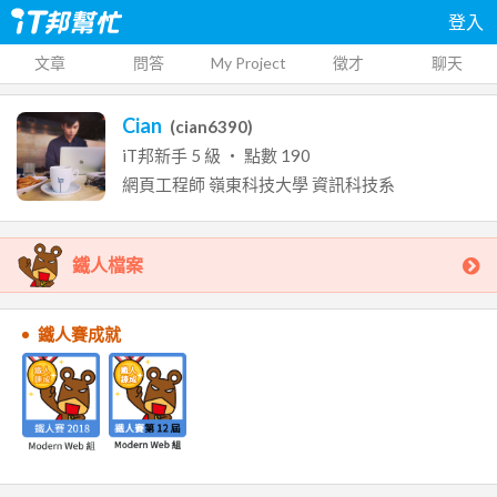
登入
文章
問答
My Project
徵才
聊天
Cian
(
cian6390
)
iT邦新手
5
級 ‧ 點數
190
網頁工程師
嶺東科技大學
資訊科技系
鐵人檔案
鐵人賽成就