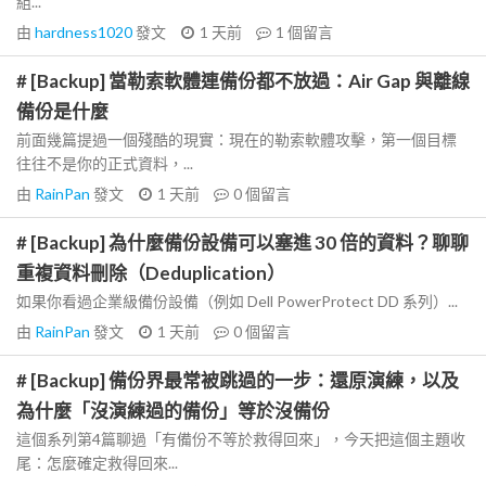
組...
由
hardness1020
發文
1 天前
1
個留言
# [Backup] 當勒索軟體連備份都不放過：Air Gap 與離線
備份是什麼
前面幾篇提過一個殘酷的現實：現在的勒索軟體攻擊，第一個目標
往往不是你的正式資料，...
由
RainPan
發文
1 天前
0
個留言
# [Backup] 為什麼備份設備可以塞進 30 倍的資料？聊聊
重複資料刪除（Deduplication）
如果你看過企業級備份設備（例如 Dell PowerProtect DD 系列）...
由
RainPan
發文
1 天前
0
個留言
# [Backup] 備份界最常被跳過的一步：還原演練，以及
為什麼「沒演練過的備份」等於沒備份
這個系列第4篇聊過「有備份不等於救得回來」，今天把這個主題收
尾：怎麼確定救得回來...