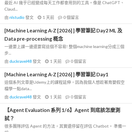
最近 AI 幾乎已經變成每天工作都會用到的工具。像是 ChatGPT、
Claud...
由
nlstudio
發文
1 天前
0
個留言
[Machine Learning A-Z [2026] ] 學習筆記 Day2 ML 及
Data pre-processing 概念
一邊要上課一邊還要寫這個不容易! 整個machine learning分成三個
步...
由
duckravel48
發文
1 天前
0
個留言
[Machine Learning A-Z [2026] ] 學習筆記 Day1
這個系列文章是Udemy上的課程延伸，因為我個人想趁著育嬰假空
檔學一點data...
由
duckravel48
發文
1 天前
0
個留言
【Agent Evaluation 系列 1/6】Agent 到底該怎麼測
試？
很多團隊評估 Agent 的方法，其實還停留在評估 Chatbot。 準備一