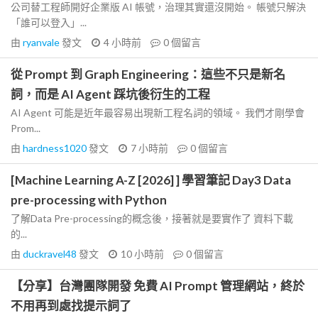
公司替工程師開好企業版 AI 帳號，治理其實還沒開始。 帳號只解決
「誰可以登入」...
由
ryanvale
發文
4 小時前
0
個留言
從 Prompt 到 Graph Engineering：這些不只是新名
詞，而是 AI Agent 踩坑後衍生的工程
AI Agent 可能是近年最容易出現新工程名詞的領域。 我們才剛學會
Prom...
由
hardness1020
發文
7 小時前
0
個留言
[Machine Learning A-Z [2026] ] 學習筆記 Day3 Data
pre-processing with Python
了解Data Pre-processing的概念後，接著就是要實作了 資料下載
的...
由
duckravel48
發文
10 小時前
0
個留言
【分享】台灣團隊開發 免費 AI Prompt 管理網站，終於
不用再到處找提示詞了