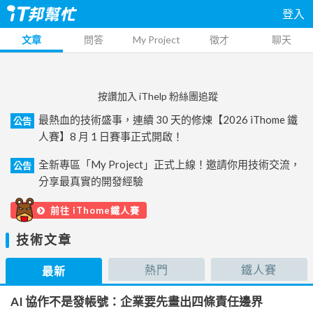
登入
文章
問答
My Project
徵才
聊天
按讚加入 iThelp 粉絲團追蹤
最熱血的技術盛事，連續 30 天的修煉【2026 iThome 鐵
公告
人賽】8 月 1 日賽事正式開啟！
全新專區「My Project」正式上線！邀請你用技術交流，
公告
分享最真實的開發經驗
前往 iThome鐵人賽
技術文章
熱門
鐵人賽
最新
AI 協作不是發帳號：企業要先畫出四條責任邊界