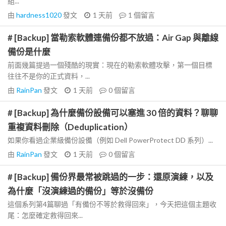
組...
由
hardness1020
發文
1 天前
1
個留言
# [Backup] 當勒索軟體連備份都不放過：Air Gap 與離線
備份是什麼
前面幾篇提過一個殘酷的現實：現在的勒索軟體攻擊，第一個目標
往往不是你的正式資料，...
由
RainPan
發文
1 天前
0
個留言
# [Backup] 為什麼備份設備可以塞進 30 倍的資料？聊聊
重複資料刪除（Deduplication）
如果你看過企業級備份設備（例如 Dell PowerProtect DD 系列）...
由
RainPan
發文
1 天前
0
個留言
# [Backup] 備份界最常被跳過的一步：還原演練，以及
為什麼「沒演練過的備份」等於沒備份
這個系列第4篇聊過「有備份不等於救得回來」，今天把這個主題收
尾：怎麼確定救得回來...