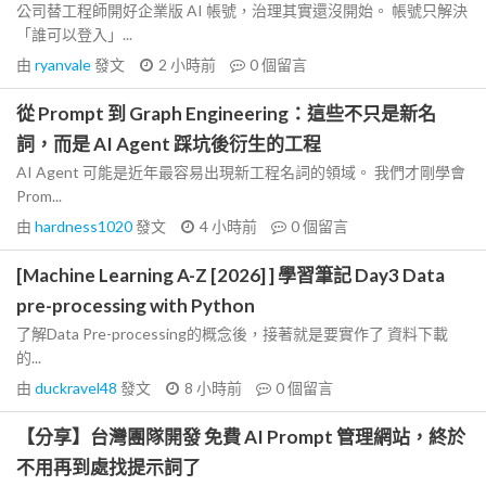
公司替工程師開好企業版 AI 帳號，治理其實還沒開始。 帳號只解決
「誰可以登入」...
由
ryanvale
發文
2 小時前
0
個留言
從 Prompt 到 Graph Engineering：這些不只是新名
詞，而是 AI Agent 踩坑後衍生的工程
AI Agent 可能是近年最容易出現新工程名詞的領域。 我們才剛學會
Prom...
由
hardness1020
發文
4 小時前
0
個留言
[Machine Learning A-Z [2026] ] 學習筆記 Day3 Data
pre-processing with Python
了解Data Pre-processing的概念後，接著就是要實作了 資料下載
的...
由
duckravel48
發文
8 小時前
0
個留言
【分享】台灣團隊開發 免費 AI Prompt 管理網站，終於
不用再到處找提示詞了