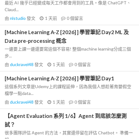
最近 AI 幾乎已經變成每天工作都會用到的工具。像是 ChatGPT、
Claud...
由
nlstudio
發文
1 天前
0
個留言
[Machine Learning A-Z [2026] ] 學習筆記 Day2 ML 及
Data pre-processing 概念
一邊要上課一邊還要寫這個不容易! 整個machine learning分成三個
步...
由
duckravel48
發文
1 天前
0
個留言
[Machine Learning A-Z [2026] ] 學習筆記 Day1
這個系列文章是Udemy上的課程延伸，因為我個人想趁著育嬰假空
檔學一點data...
由
duckravel48
發文
1 天前
0
個留言
【Agent Evaluation 系列 1/6】Agent 到底該怎麼測
試？
很多團隊評估 Agent 的方法，其實還停留在評估 Chatbot。 準備一