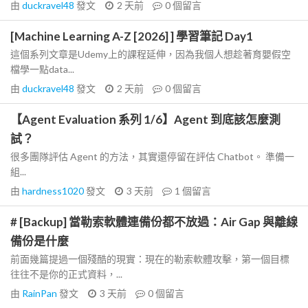
由
duckravel48
發文
2 天前
0
個留言
[Machine Learning A-Z [2026] ] 學習筆記 Day1
這個系列文章是Udemy上的課程延伸，因為我個人想趁著育嬰假空
檔學一點data...
由
duckravel48
發文
2 天前
0
個留言
【Agent Evaluation 系列 1/6】Agent 到底該怎麼測
試？
很多團隊評估 Agent 的方法，其實還停留在評估 Chatbot。 準備一
組...
由
hardness1020
發文
3 天前
1
個留言
# [Backup] 當勒索軟體連備份都不放過：Air Gap 與離線
備份是什麼
前面幾篇提過一個殘酷的現實：現在的勒索軟體攻擊，第一個目標
往往不是你的正式資料，...
由
RainPan
發文
3 天前
0
個留言