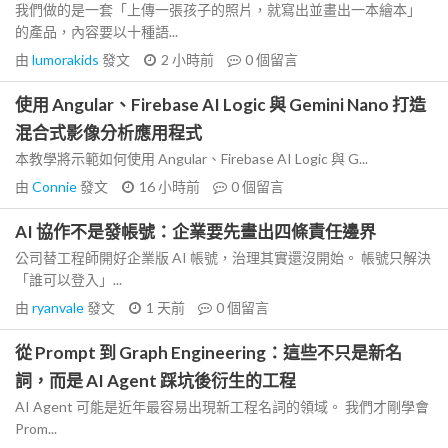
我們做的是一套「上傳一張孩子的照片，就寫出並畫出一本繪本」
的產品，內容要以十種語...
由
lumorakids
發文
2 小時前
0
個留言
使用 Angular、Firebase AI Logic 與 Gemini Nano 打造
混合式影像分析應用程式
本教學將示範如何使用 Angular、Firebase AI Logic 與 G...
由
Connie
發文
16 小時前
0
個留言
AI 協作不是發帳號：企業要先畫出四條責任邊界
公司替工程師開好企業版 AI 帳號，治理其實還沒開始。 帳號只解決
「誰可以登入」...
由
ryanvale
發文
1 天前
0
個留言
從 Prompt 到 Graph Engineering：這些不只是新名
詞，而是 AI Agent 踩坑後衍生的工程
AI Agent 可能是近年最容易出現新工程名詞的領域。 我們才剛學會
Prom...