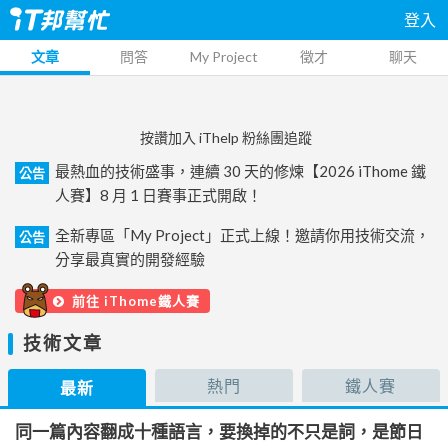
登入
文章
問答
My Project
徵才
聊天
按讚加入 iThelp 粉絲團追蹤
最熱血的技術盛事，連續 30 天的修煉【2026 iThome 鐵
公告
人賽】8 月 1 日賽事正式開啟！
全新專區「My Project」正式上線！邀請你用技術交流，
公告
分享最真實的開發經驗
前往 iThome鐵人賽
技術文章
熱門
鐵人賽
最新
同一篇內容翻成十種語言，要換掉的不只是詞，是節日