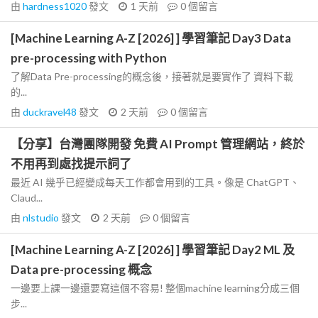
由
hardness1020
發文
1 天前
0
個留言
[Machine Learning A-Z [2026] ] 學習筆記 Day3 Data
pre-processing with Python
了解Data Pre-processing的概念後，接著就是要實作了 資料下載
的...
由
duckravel48
發文
2 天前
0
個留言
【分享】台灣團隊開發 免費 AI Prompt 管理網站，終於
不用再到處找提示詞了
最近 AI 幾乎已經變成每天工作都會用到的工具。像是 ChatGPT、
Claud...
由
nlstudio
發文
2 天前
0
個留言
[Machine Learning A-Z [2026] ] 學習筆記 Day2 ML 及
Data pre-processing 概念
一邊要上課一邊還要寫這個不容易! 整個machine learning分成三個
步...