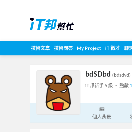
技術文章
技術問答
My Project
iT 徵才
聊
bdSDbd
(bdsdvd)
iT邦新手 5 級 ‧ 點數
個人背景