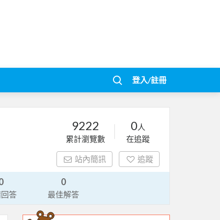
登入/註冊
9222
0
人
累計瀏覽數
在追蹤
站內簡訊
追蹤
0
0
請回答
最佳解答