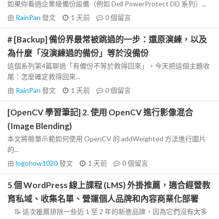
如果你看過企業級備份設備（例如 Dell PowerProtect DD 系列）...
由
RainPan
發文
1 天前
0
個留言
# [Backup] 備份界最常被跳過的一步：還原演練，以及
為什麼「沒演練過的備份」等於沒備份
這個系列第4篇聊過「有備份不等於救得回來」，今天把這個主題收
尾：怎麼確定救得回來...
由
RainPan
發文
1 天前
0
個留言
[OpenCV 學習筆記] 2. 使用 OpenCV 進行影像混合
(Image Blending)
本文將簡單示範如何使用 OpenCV 的 addWeighted 方法進行圖片
的...
由
logohow1020
發文
1 天前
0
個留言
5 個 WordPress 線上課程 (LMS) 外掛推薦，適合經營教
育私域、收集名單、營運個人品牌和內容商業化部署
📝 這次推薦排除一些近 1 至 2 年的新進品牌，因為它們沒有太多