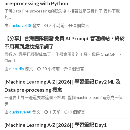
pre-processing with Python
了解Data Pre-processing的概念後，接著就是要實作了 資料下載
的...
由
duckravel48
發文
3 小時前
0
個留言
【分享】台灣團隊開發 免費 AI Prompt 管理網站，終於
不用再到處找提示詞了
最近 AI 幾乎已經變成每天工作都會用到的工具。像是 ChatGPT、
Claud...
由
nlstudio
發文
20 小時前
0
個留言
[Machine Learning A-Z [2026] ] 學習筆記 Day2 ML 及
Data pre-processing 概念
一邊要上課一邊還要寫這個不容易! 整個machine learning分成三個
步...
由
duckravel48
發文
1 天前
0
個留言
[Machine Learning A-Z [2026] ] 學習筆記 Day1