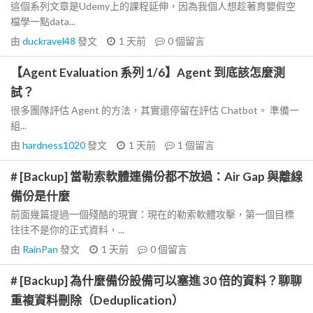
這個系列文章是Udemy上的課程延伸，因為我個人想趁著育嬰假空
檔學一點data...
由
duckravel48
發文
1 天前
0
個留言
【Agent Evaluation 系列 1/6】Agent 到底該怎麼測
試？
很多團隊評估 Agent 的方法，其實還停留在評估 Chatbot。 準備一
組...
由
hardness1020
發文
1 天前
1
個留言
# [Backup] 當勒索軟體連備份都不放過：Air Gap 與離線
備份是什麼
前面幾篇提過一個殘酷的現實：現在的勒索軟體攻擊，第一個目標
往往不是你的正式資料，...
由
RainPan
發文
1 天前
0
個留言
# [Backup] 為什麼備份設備可以塞進 30 倍的資料？聊聊
重複資料刪除（Deduplication）