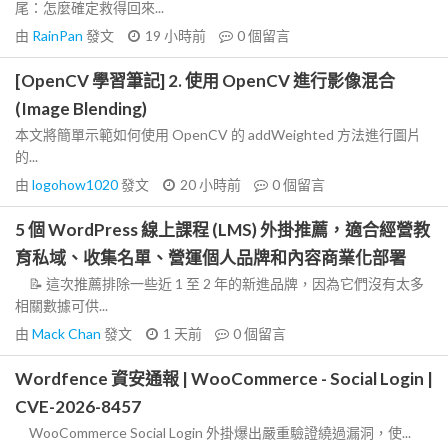
尾：怎麼確定救得回來...
由
RainPan
發文
19 小時前
0
個留言
[OpenCV 學習筆記] 2. 使用 OpenCV 進行影像混合
(Image Blending)
本文將簡單示範如何使用 OpenCV 的 addWeighted 方法進行圖片
的...
由
logohow1020
發文
20 小時前
0
個留言
5 個 WordPress 線上課程 (LMS) 外掛推薦，適合經營教
育私域、收集名單、營運個人品牌和內容商業化部署
📝 這次推薦排除一些近 1 至 2 年的新進品牌，因為它們沒有太多
相關數據可供...
由
Mack Chan
發文
1 天前
0
個留言
Wordfence 資安通報 | WooCommerce - Social Login |
CVE-2026-8457
WooCommerce Social Login 外掛爆出嚴重驗證繞過漏洞，使...