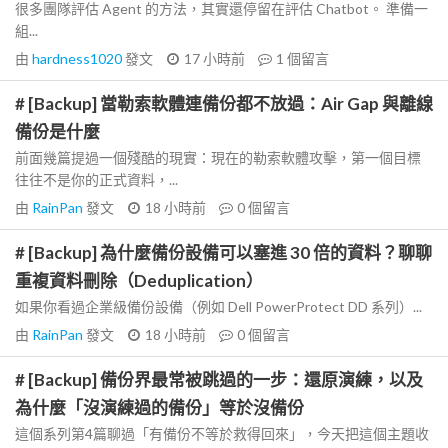
很多團隊評估 Agent 的方法，其實還停留在評估 Chatbot。 準備一
組...
由
hardness1020
發文
17 小時前
1
個留言
# [Backup] 當勒索軟體連備份都不放過：Air Gap 與離線
備份是什麼
前面幾篇提過一個殘酷的現實：現在的勒索軟體攻擊，第一個目標
往往不是你的正式資料，...
由
RainPan
發文
18 小時前
0
個留言
# [Backup] 為什麼備份設備可以塞進 30 倍的資料？聊聊
重複資料刪除（Deduplication）
如果你看過企業級備份設備（例如 Dell PowerProtect DD 系列）...
由
RainPan
發文
18 小時前
0
個留言
# [Backup] 備份界最常被跳過的一步：還原演練，以及
為什麼「沒演練過的備份」等於沒備份
這個系列第4篇聊過「有備份不等於救得回來」，今天把這個主題收