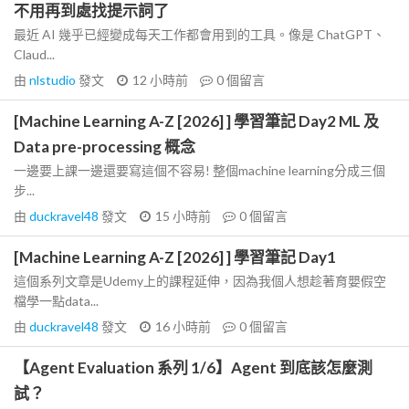
不用再到處找提示詞了
最近 AI 幾乎已經變成每天工作都會用到的工具。像是 ChatGPT、
Claud...
由
nlstudio
發文
12 小時前
0
個留言
[Machine Learning A-Z [2026] ] 學習筆記 Day2 ML 及
Data pre-processing 概念
一邊要上課一邊還要寫這個不容易! 整個machine learning分成三個
步...
由
duckravel48
發文
15 小時前
0
個留言
[Machine Learning A-Z [2026] ] 學習筆記 Day1
這個系列文章是Udemy上的課程延伸，因為我個人想趁著育嬰假空
檔學一點data...
由
duckravel48
發文
16 小時前
0
個留言
【Agent Evaluation 系列 1/6】Agent 到底該怎麼測
試？