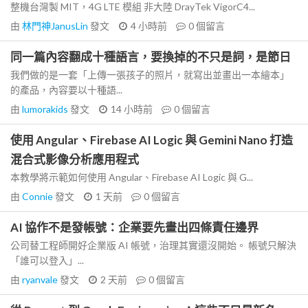
整機台灣製 MIT，4G LTE 模組 非大陸 DrayTek VigorC4...
由
林門神JanusLin
發文
4 小時前
0
個留言
同一篇內容翻成十種語言，要換掉的不只是詞，是節日
我們做的是一套「上傳一張孩子的照片，就寫出並畫出一本繪本」
的產品，內容要以十種語...
由
lumorakids
發文
14 小時前
0
個留言
使用 Angular、Firebase AI Logic 與 Gemini Nano 打造
混合式影像分析應用程式
本教學將示範如何使用 Angular、Firebase AI Logic 與 G...
由
Connie
發文
1 天前
0
個留言
AI 協作不是發帳號：企業要先畫出四條責任邊界
公司替工程師開好企業版 AI 帳號，治理其實還沒開始。 帳號只解決
「誰可以登入」...
由
ryanvale
發文
2 天前
0
個留言