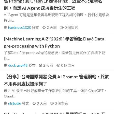
從 Prompt 到 Graph Engineering：這些不只是新名
詞，而是 AI Agent 踩坑後衍生的工程
AI Agent 可能是近年最容易出現新工程名詞的領域。 我們才剛學會
Prom...
由
hardness1020
發文
2 天前
0
個留言
[Machine Learning A-Z [2026] ] 學習筆記 Day3 Data
pre-processing with Python
了解Data Pre-processing的概念後，接著就是要實作了 資料下載
的...
由
duckravel48
發文
2 天前
0
個留言
【分享】台灣團隊開發 免費 AI Prompt 管理網站，終於
不用再到處找提示詞了
最近 AI 幾乎已經變成每天工作都會用到的工具。像是 ChatGPT、
Claud...
由
nlstudio
發文
3 天前
0
個留言