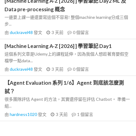
[Machine Learning A-Z [2026] ] 學習筆記 Day2 ML 及
Data pre-processing 概念
一邊要上課一邊還要寫這個不容易! 整個machine learning分成三個
步...
由
duckravel48
發文
3 天前
0
個留言
[Machine Learning A-Z [2026] ] 學習筆記 Day1
這個系列文章是Udemy上的課程延伸，因為我個人想趁著育嬰假空
檔學一點data...
由
duckravel48
發文
3 天前
0
個留言
【Agent Evaluation 系列 1/6】Agent 到底該怎麼測
試？
很多團隊評估 Agent 的方法，其實還停留在評估 Chatbot。 準備一
組...
由
hardness1020
發文
3 天前
1
個留言