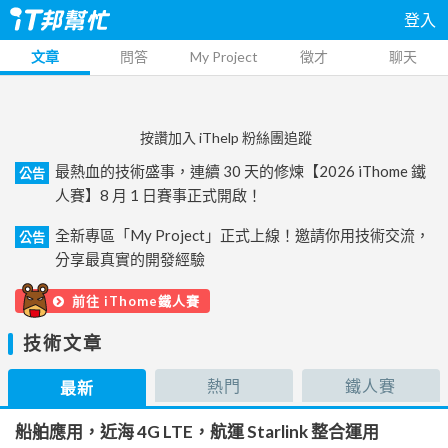
登入
文章
問答
My Project
徵才
聊天
按讚加入 iThelp 粉絲團追蹤
最熱血的技術盛事，連續 30 天的修煉【2026 iThome 鐵
公告
人賽】8 月 1 日賽事正式開啟！
全新專區「My Project」正式上線！邀請你用技術交流，
公告
分享最真實的開發經驗
前往 iThome鐵人賽
技術文章
熱門
鐵人賽
最新
船舶應用，近海 4G LTE，航運 Starlink 整合運用